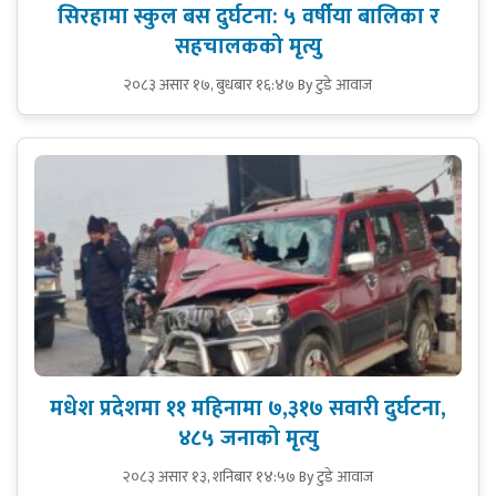
सिरहामा स्कुल बस दुर्घटना: ५ वर्षीया बालिका र
सहचालकको मृत्यु
२०८३ असार १७, बुधबार १६:४७
By टुडे आवाज
मधेश प्रदेशमा ११ महिनामा ७,३१७ सवारी दुर्घटना,
४८५ जनाको मृत्यु
२०८३ असार १३, शनिबार १४:५७
By टुडे आवाज