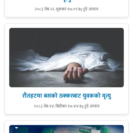
२०८३ जेष्ठ २२, शुक्रबार १७:०९
By टुडे आवाज
रौतहटमा बसको ठक्करबाट युवकको मृत्यु
२०८३ जेष्ठ १४, बिहीबार १७:४४
By टुडे आवाज