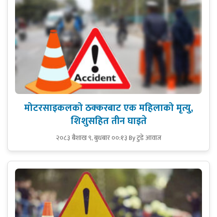
मोटरसाइकलको ठक्करबाट एक महिलाको मृत्यु,
शिशुसहित तीन घाइते
२०८३ बैशाख ९, बुधबार ००:१३
By टुडे आवाज