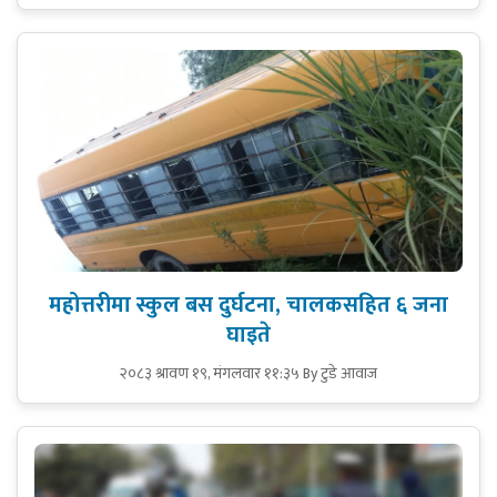
महोत्तरीमा स्कुल बस दुर्घटना, चालकसहित ६ जना
घाइते
२०८३ श्रावण १९, मंगलवार ११:३५
By टुडे आवाज