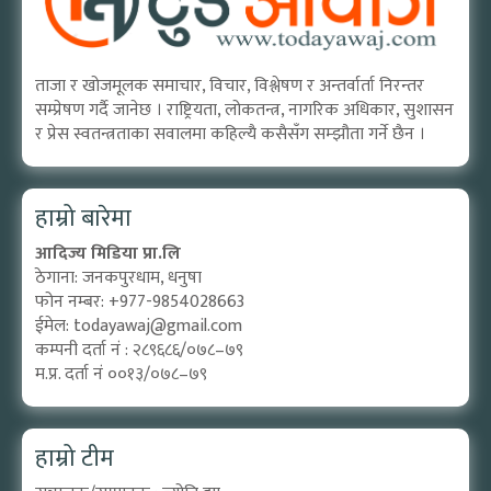
ताजा र खोजमूलक समाचार, विचार, विश्लेषण र अन्तर्वार्ता निरन्तर
सम्प्रेषण गर्दै जानेछ । राष्ट्रियता, लोकतन्त्र, नागरिक अधिकार, सुशासन
र प्रेस स्वतन्त्रताका सवालमा कहिल्यै कसैसँग सम्झौता गर्ने छैन ।
हाम्रो बारेमा
आदिज्य मिडिया प्रा.लि
ठेगाना: जनकपुरधाम, धनुषा
फोन नम्बर: +977-9854028663
ईमेल:
todayawaj@gmail.com
कम्पनी दर्ता नं : २८९६८६/०७८–७९
म.प्र. दर्ता नं ००१३/०७८–७९
हाम्रो टीम