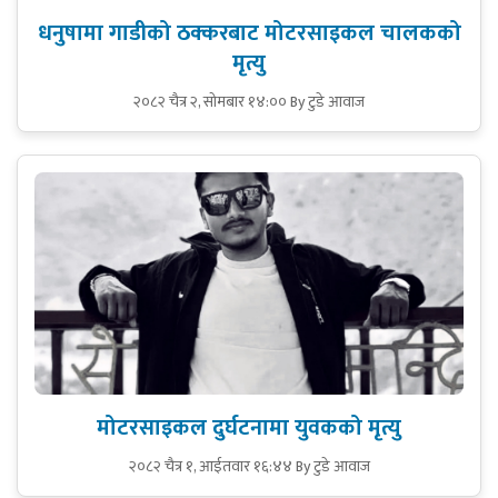
धनुषामा गाडीको ठक्करबाट मोटरसाइकल चालकको
मृत्यु
२०८२ चैत्र २, सोमबार १४:००
By टुडे आवाज
मोटरसाइकल दुर्घटनामा युवकको मृत्यु
२०८२ चैत्र १, आईतवार १६:४४
By टुडे आवाज