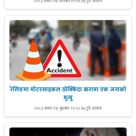
२०८३ असार २७, शनिबार १९:०६
By टुडे आवाज
रेलिङमा मोटरसाइकल ठोक्किँदा बारामा एक जनाको
मृत्यु
२०८३ असार २४, बुधबार २०:५८
By टुडे आवाज