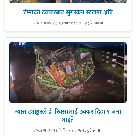
टेम्पोको ठक्करबाट सुगरकेन स्टलमा क्षति
२०८३ श्रावण २२, शुक्रबार १५:४४
By टुडे आवाज
ग्यास ट्याङ्करले ई–रिक्सालाई ठक्कर दिँदा ९ जना
घाइते
२०८३ श्रावण २१, बिहीबार १५:२५
By टुडे आवाज