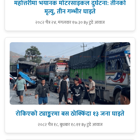
महोत्तरीमा भयानक मोटरसाइकल दुर्घटना: तीनको
मृत्यु, तीन गम्भीर घाइते
२०८२ चैत्र २४, मंगलवार १७:३०
By टुडे आवाज
रोकिएको ट्याङ्करमा बस ठोक्किँदा १३ जना घाइते
२०८२ चैत्र १८, बुधबार १८:११
By टुडे आवाज