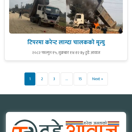
टिपरमा करेन्ट लाग्दा चालकको मृत्यु
२०८२ फाल्गुन १५, शुक्रबार १४:१२
By टुडे आवाज
Posts
1
2
3
…
15
Next »
pagination