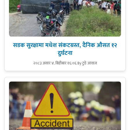
सडक सुरक्षामा मधेश संकटग्रस्त, दैनिक औसत १२
दुर्घटना
२०८३ असार ४, बिहीबार १६:०६
By टुडे आवाज