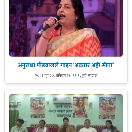
अनुराधा पौडवालले गाइन् ‘अवतार अहीं सीता’
२०८१ पुष २०, शनिबार १७:३६
By टुडे आवाज