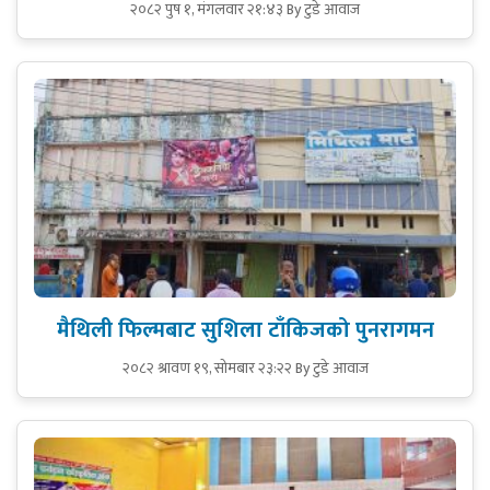
२०८२ पुष १, मंगलवार २१:४३
By टुडे आवाज
मैथिली फिल्मबाट सुशिला टाँकिजको पुनरागमन
२०८२ श्रावण १९, सोमबार २३:२२
By टुडे आवाज