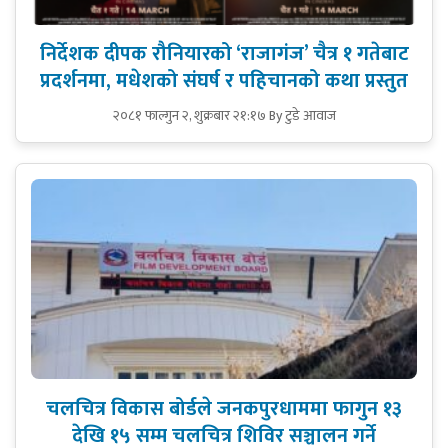
निर्देशक दीपक रौनियारको ‘राजागंज’ चैत्र १ गतेबाट
प्रदर्शनमा, मधेशको संघर्ष र पहिचानको कथा प्रस्तुत
२०८१ फाल्गुन २, शुक्रबार २१:१७
By टुडे आवाज
चलचित्र विकास बोर्डले जनकपुरधाममा फागुन १३
देखि १५ सम्म चलचित्र शिविर सञ्चालन गर्ने