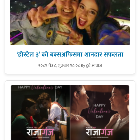
‘होस्टेल ३’ को बक्सअफिसमा शानदार सफलता
२०८१ चैत्र ८, शुक्रबार १८:०८
By टुडे आवाज