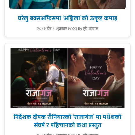
घरेलु बक्सअफिसमा ‘अञ्जिला’को उत्कृष्ट कमाइ
२०८१ चैत्र ८, शुक्रबार १८:२३
By टुडे आवाज
निर्देशक दीपक रौनियारको ‘राजागंज’ मा मधेशको
संघर्ष र पहिचानको कथा प्रस्तुत