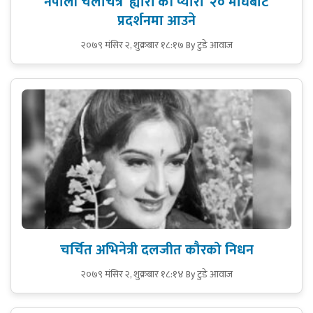
नेपाली चलचित्र ‘ह्यारी की प्यारी’ २० माघबाट
प्रदर्शनमा आउने
२०७९ मंसिर २, शुक्रबार १८:१७
By टुडे आवाज
चर्चित अभिनेत्री दलजीत कौरको निधन
२०७९ मंसिर २, शुक्रबार १८:१४
By टुडे आवाज