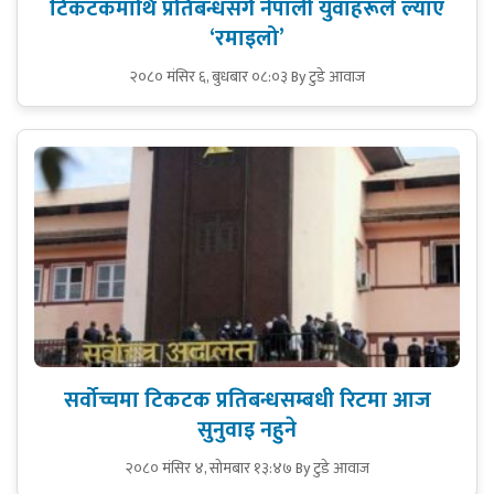
टिकटकमाथि प्रतिबन्धसँगै नेपाली युवाहरूले ल्याए
‘रमाइलो’
२०८० मंसिर ६, बुधबार ०८:०३
By टुडे आवाज
सर्वोच्चमा टिकटक प्रतिबन्धसम्बधी रिटमा आज
सुनुवाइ नहुने
२०८० मंसिर ४, सोमबार १३:४७
By टुडे आवाज