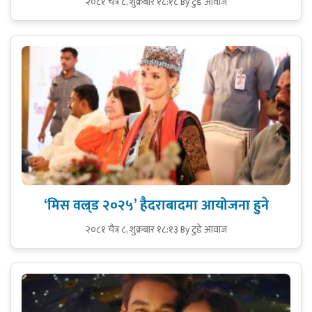
२०८१ चैत्र ८, शुक्रबार १८:१८
By टुडे आवाज
‘मिस वल्र्ड २०२५’ हैदराबादमा आयोजना हुने
२०८१ चैत्र ८, शुक्रबार १८:१३
By टुडे आवाज