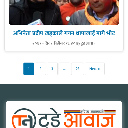
अभिनेता प्रदीप खड्काले गगन थापालाई मागे भोट
२०७९ मंसिर १, बिहीबार १८:४०
By टुडे आवाज
Posts
1
2
3
…
23
Next »
pagination