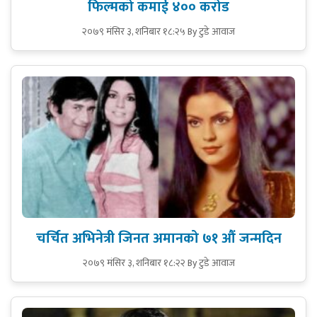
फिल्मको कमाई ४०० करोड
२०७९ मंसिर ३, शनिबार १८:२५
By टुडे आवाज
चर्चित अभिनेत्री जिनत अमानको ७१ औं जन्मदिन
२०७९ मंसिर ३, शनिबार १८:२२
By टुडे आवाज