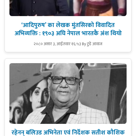
‘आदिपुरुष’ का लेखक मुंतसिरको विवादित
अभिव्यक्ति : १९०३ अघि नेपाल भारतकै अंश थियो
२०८० असार ३, आईतवार १६:५३
By टुडे आवाज
रहेनन् बलिउड अभिनेता एवं निर्देशक सतीश कौशिक