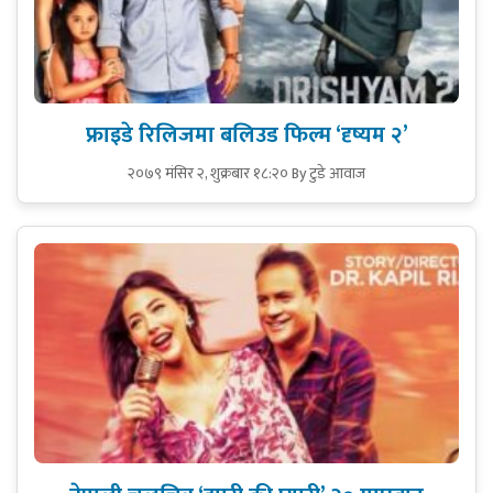
फ्राइडे रिलिजमा बलिउड फिल्म ‘दृष्यम २’
२०७९ मंसिर २, शुक्रबार १८:२०
By टुडे आवाज