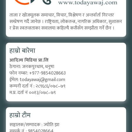
ताजा र खोजमूलक समाचार, विचार, विश्लेषण र अन्तर्वार्ता निरन्तर
सम्प्रेषण गर्दै जानेछ । राष्ट्रियता, लोकतन्त्र, नागरिक अधिकार, सुशासन
र प्रेस स्वतन्त्रताका सवालमा कहिल्यै कसैसँग सम्झौता गर्ने छैन ।
हाम्रो बारेमा
आदिज्य मिडिया प्रा.लि
ठेगाना: जनकपुरधाम, धनुषा
फोन नम्बर: +977-9854028663
ईमेल:
todayawaj@gmail.com
कम्पनी दर्ता नं : २८९६८६/०७८–७९
म.प्र. दर्ता नं ००१३/०७८–७९
हाम्रो टीम
सञ्चालक/सम्पादक : ज्योति झा
सम्पर्क नं. : 9854028664