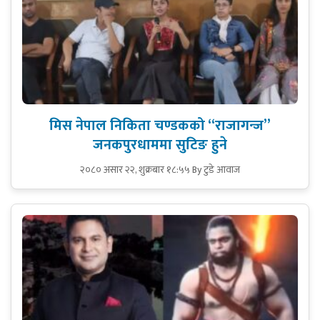
मिस नेपाल निकिता चण्डकको “राजागन्ज”
जनकपुरधाममा सुटिङ हुने
२०८० असार २२, शुक्रबार १८:५५
By टुडे आवाज