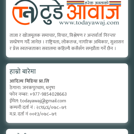
ताजा र खोजमूलक समाचार, विचार, विश्लेषण र अन्तर्वार्ता निरन्तर
सम्प्रेषण गर्दै जानेछ । राष्ट्रियता, लोकतन्त्र, नागरिक अधिकार, सुशासन
र प्रेस स्वतन्त्रताका सवालमा कहिल्यै कसैसँग सम्झौता गर्ने छैन ।
हाम्रो बारेमा
आदिज्य मिडिया प्रा.लि
ठेगाना: जनकपुरधाम, धनुषा
फोन नम्बर: +977-9854028663
ईमेल:
todayawaj@gmail.com
कम्पनी दर्ता नं : २८९६८६/०७८–७९
म.प्र. दर्ता नं ००१३/०७८–७९