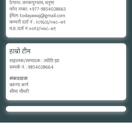
ठेगाना: जनकपुरधाम, धनुषा
फोन नम्बर: +977-9854028663
ईमेल:
todayawaj@gmail.com
कम्पनी दर्ता नं : २८९६८६/०७८–७९
म.प्र. दर्ता नं ००१३/०७८–७९
हाम्रो टीम
सञ्चालक/सम्पादक : ज्योति झा
सम्पर्क नं. : 9854028664
संवाददाता
बरूणा कर्ण
सीमा चौधरी