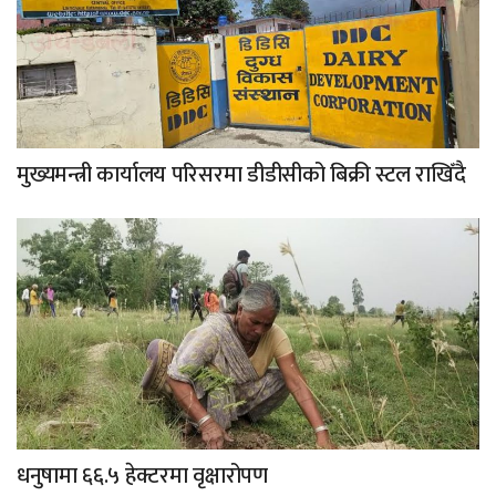
मुख्यमन्त्री कार्यालय परिसरमा डीडीसीको बिक्री स्टल राखिँदै
धनुषामा ६६.५ हेक्टरमा वृक्षारोपण