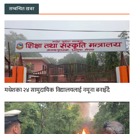
सम्बन्धित खबर
मधेशका २४ सामुदायिक विद्यालयलाई नमूना बनाइँदै