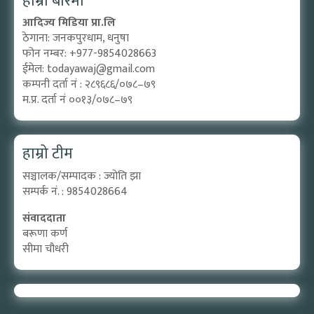
हाम्रो बारेमा
आदिज्य मिडिया प्रा.लि
ठेगाना: जनकपुरधाम, धनुषा
फोन नम्बर: +977-9854028663
ईमेल:
todayawaj@gmail.com
कम्पनी दर्ता नं : २८९६८६/०७८–७९
म.प्र. दर्ता नं ००१३/०७८–७९
हाम्रो टीम
सञ्चालक/सम्पादक : ज्योति झा
सम्पर्क नं. : 9854028664
संवाददाता
बरूणा कर्ण
सीमा चौधरी