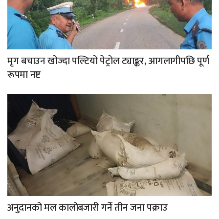
मृग बचाउन खोज्दा पल्टियो पेट्रोल ट्याङ्कर, आगलागीपछि पूर्ण
रूपमा नष्ट
अनुदानको मल कालोबजारी गर्ने तीन जना पक्राउ