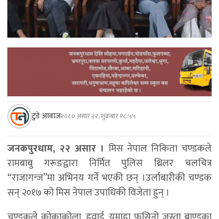
टुडे आवाज
२०८० असार २२, शुक्रबार १८:५५
जनकपुरधाम, २२ असार ।
मिस नेपाल निकिता चण्डकले
रामबाबु गरूङद्वारा निर्मित पुलिस थ्रिलर चलचित्र
“राजागन्ज”मा अभिनय गर्ने भएकी छन् ।उर्लाबारीकी चण्डक
सन् २०१७ को मिस नेपाल उपाधिकी विजेता हुन् ।
चण्डकले कोकाकोला, हुवाई, यमाहा फसिनो जस्ता ब्राण्डका