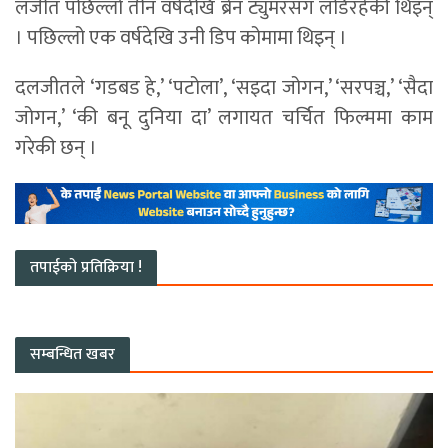
लजीत पछिल्लो तीन वर्षदेखि ब्रेन ट्युमरसँग लडिरहेकी थिइन्
। पछिल्लो एक वर्षदेखि उनी डिप कोमामा थिइन् ।
दलजीतले ‘गडबड हे,’ ‘पटोला’, ‘सइदा जोगन,’ ‘सरपञ्च,’ ‘सैदा
जोगन,’ ‘की बनू दुनिया दा’ लगायत चर्चित फिल्ममा काम
गरेकी छन् ।
तपाईको प्रतिक्रिया !
सम्बन्धित खबर