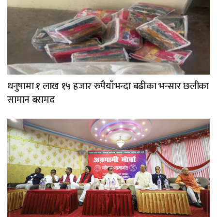
धनुषामा १ लाख १५ हजार रुपैयाँभन्दा बढीका भन्सार छलीका
सामान बरामद