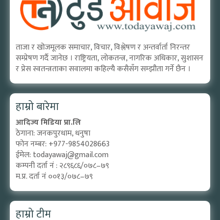
ताजा र खोजमूलक समाचार, विचार, विश्लेषण र अन्तर्वार्ता निरन्तर
सम्प्रेषण गर्दै जानेछ । राष्ट्रियता, लोकतन्त्र, नागरिक अधिकार, सुशासन
र प्रेस स्वतन्त्रताका सवालमा कहिल्यै कसैसँग सम्झौता गर्ने छैन ।
हाम्रो बारेमा
आदिज्य मिडिया प्रा.लि
ठेगाना: जनकपुरधाम, धनुषा
फोन नम्बर: +977-9854028663
ईमेल:
todayawaj@gmail.com
कम्पनी दर्ता नं : २८९६८६/०७८–७९
म.प्र. दर्ता नं ००१३/०७८–७९
हाम्रो टीम