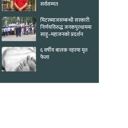
सर्वसम्मत
मिटरब्याजसम्बन्धी सरकारी
निर्णयविरुद्ध जनकपुरधाममा
साहु–महाजनको प्रदर्शन
६ वर्षीय बालक नहरमा मृत
फेला