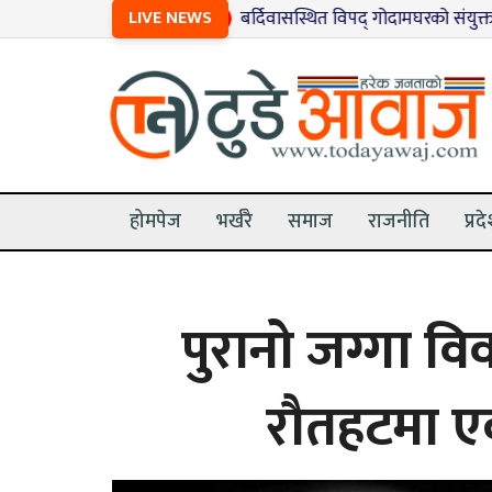
LIVE NEWS
१
बर्दिवासस्थित विपद् गोदामघरको संयुक्त अनुगमन
होमपेज
भर्खरै
समाज
राजनीति
प्रद
पुरानो जग्गा व
रौतहटमा ए