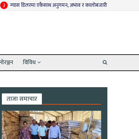
स डिलरमा एकैसाथ अनुगमन, अभाव र कालोबजारी नगर्न प्रशासनको आग्रह
नोरञ्जन
विविध
ताजा समाचार