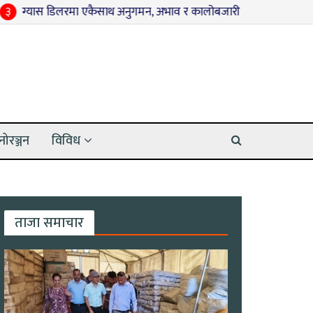
स डिलरमा एकैसाथ अनुगमन, अभाव र कालोबजारी नगर्न प्रशासनको आग्रह
नोरञ्जन
विविध
ताजा समाचार