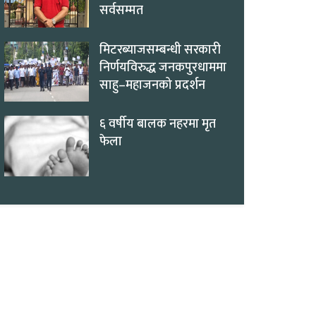
सर्वसम्मत
मिटरब्याजसम्बन्धी सरकारी
निर्णयविरुद्ध जनकपुरधाममा
साहु–महाजनको प्रदर्शन
६ वर्षीय बालक नहरमा मृत
फेला