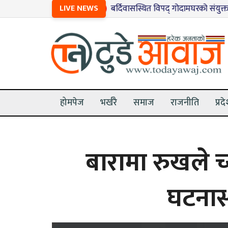
LIVE NEWS
१
बर्दिवासस्थित विपद् गोदामघरको संयुक्त अनुगमन
होमपेज
भर्खरै
समाज
राजनीति
प्रद
बारामा रुखले च
घटनास्