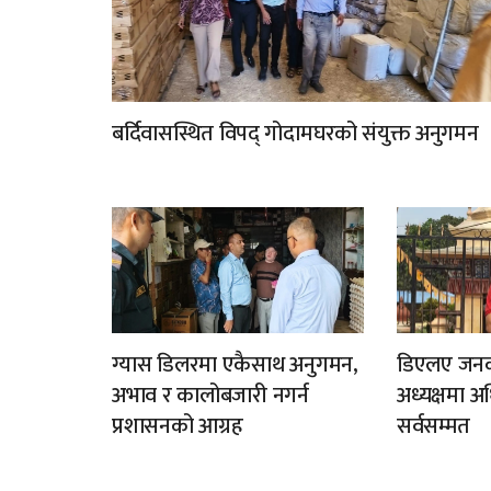
बर्दिवासस्थित विपद् गोदामघरको संयुक्त अनुगमन
ग्यास डिलरमा एकैसाथ अनुगमन,
डिएलए जन
अभाव र कालोबजारी नगर्न
अध्यक्षमा अध
प्रशासनको आग्रह
सर्वसम्मत