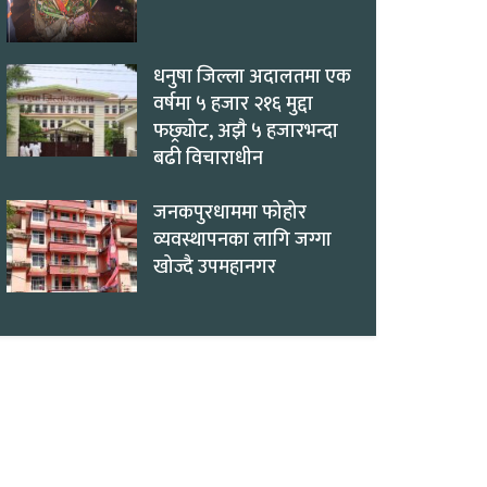
धनुषा जिल्ला अदालतमा एक
वर्षमा ५ हजार २१६ मुद्दा
फछ्र्योट, अझै ५ हजारभन्दा
बढी विचाराधीन
जनकपुरधाममा फोहोर
व्यवस्थापनका लागि जग्गा
खोज्दै उपमहानगर