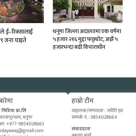
करले ई–रिक्सालाई
धनुषा जिल्ला अदालतमा एक वर्षमा
५ हजार २१६ मुद्दा फछ्र्योट, अझै ५
 ९ जना घाइते
हजारभन्दा बढी विचाराधीन
 बारेमा
हाम्रो टीम
मिडिया प्रा.लि
सञ्चालक/सम्पादक : ज्योति झा
 जनकपुरधाम, धनुषा
सम्पर्क नं. : 9854028664
्बर: +977-9854028663
संवाददाता
odayawaj@gmail.com
बरूणा कर्ण