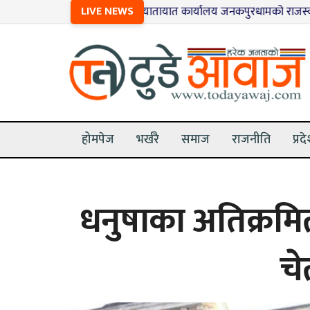
१
यातायात कार्यालय जनकपुरधामको राजस्वमा गिरावट
LIVE NEWS
होमपेज
भर्खरै
समाज
राजनीति
प्रद
धनुषाका अतिक्रमित 
चे