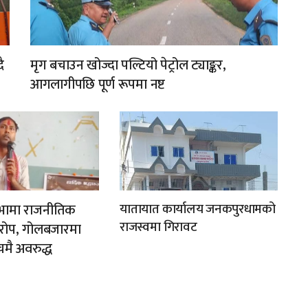
ै
मृग बचाउन खोज्दा पल्टियो पेट्रोल ट्याङ्कर,
आगलागीपछि पूर्ण रूपमा नष्ट
ी सभामा राजनीतिक
यातायात कार्यालय जनकपुरधामको
राजस्वमा गिरावट
यारोप, गोलबजारमा
चमै अवरुद्ध