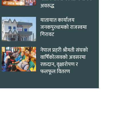
अवरुद्ध
यातायात कार्यालय
जनकपुरधामको राजस्वमा
गिरावट
नेपाल प्रहरी श्रीमती संघको
वार्षिकोत्सवको अवसरमा
रक्तदान, वृक्षारोपण र
फलफूल वितरण