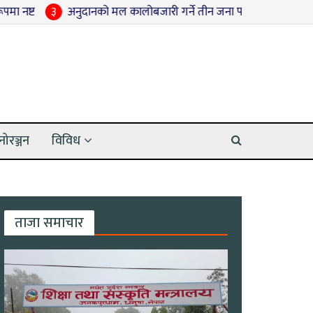
अनुदानको मल कालोबजारी गर्ने तीन जना पक्राउ
४
श्रद्धाञ्जली सभामा
नोरञ्जन
विविध
ताजा समाचार