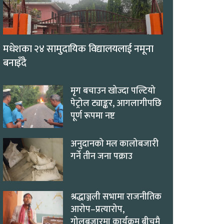
मधेशका २४ सामुदायिक विद्यालयलाई नमूना
बनाइँदै
मृग बचाउन खोज्दा पल्टियो
पेट्रोल ट्याङ्कर, आगलागीपछि
पूर्ण रूपमा नष्ट
अनुदानको मल कालोबजारी
गर्ने तीन जना पक्राउ
श्रद्धाञ्जली सभामा राजनीतिक
आरोप–प्रत्यारोप,
गोलबजारमा कार्यक्रम बीचमै