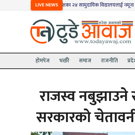
१
मधेशका २४ सामुदायिक विद्यालयलाई नमूना बनाइँदै
LIVE NEWS
२
होमपेज
भर्खरै
समाज
राजनीति
प्रद
राजस्व नबुझाउने
सरकारको चेतावनी,