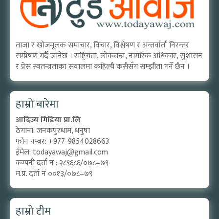
ताजा र खोजमूलक समाचार, विचार, विश्लेषण र अन्तर्वार्ता निरन्तर
सम्प्रेषण गर्दै जानेछ । राष्ट्रियता, लोकतन्त्र, नागरिक अधिकार, सुशासन
र प्रेस स्वतन्त्रताका सवालमा कहिल्यै कसैसँग सम्झौता गर्ने छैन ।
हाम्रो बारेमा
आदिज्य मिडिया प्रा.लि
ठेगाना: जनकपुरधाम, धनुषा
फोन नम्बर: +977-9854028663
ईमेल:
todayawaj@gmail.com
कम्पनी दर्ता नं : २८९६८६/०७८–७९
म.प्र. दर्ता नं ००१३/०७८–७९
हाम्रो टीम