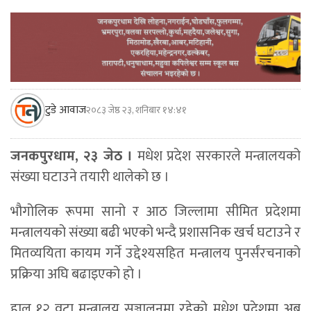
टुडे आवाज
२०८३ जेष्ठ २३, शनिबार १४:४१
जनकपुरधाम, २३ जेठ ।
मधेश प्रदेश सरकारले मन्त्रालयको
संख्या घटाउने तयारी थालेको छ ।
भौगोलिक रूपमा सानो र आठ जिल्लामा सीमित प्रदेशमा
मन्त्रालयको संख्या बढी भएको भन्दै प्रशासनिक खर्च घटाउने र
मितव्ययिता कायम गर्ने उद्देश्यसहित मन्त्रालय पुनर्संरचनाको
प्रक्रिया अघि बढाइएको हो ।
हाल १२ वटा मन्त्रालय सञ्चालनमा रहेको मधेश प्रदेशमा अब