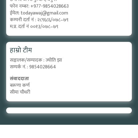
फोन नम्बर: +977-9854028663
ईमेल:
todayawaj@gmail.com
कम्पनी दर्ता नं : २८९६८६/०७८–७९
म.प्र. दर्ता नं ००१३/०७८–७९
हाम्रो टीम
सञ्चालक/सम्पादक : ज्योति झा
सम्पर्क नं. : 9854028664
संवाददाता
बरूणा कर्ण
सीमा चौधरी