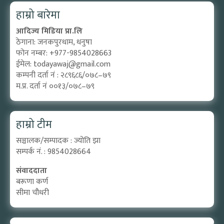
हाम्रो बारेमा
आदिज्य मिडिया प्रा.लि
ठेगाना: जनकपुरधाम, धनुषा
फोन नम्बर: +977-9854028663
ईमेल:
todayawaj@gmail.com
कम्पनी दर्ता नं : २८९६८६/०७८–७९
म.प्र. दर्ता नं ००१३/०७८–७९
हाम्रो टीम
सञ्चालक/सम्पादक : ज्योति झा
सम्पर्क नं. : 9854028664
संवाददाता
बरूणा कर्ण
सीमा चौधरी