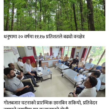
धनुषामा २० वर्षमा ११.१७ प्रतिशतले बढ्यो वनक्षेत्र
गोलबजार घटनाको प्रारम्भिक छानबिन सकियो, प्रतिवेदन