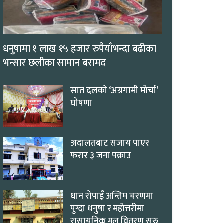
धनुषामा १ लाख १५ हजार रुपैयाँभन्दा बढीका
भन्सार छलीका सामान बरामद
सात दलको ‘अग्रगामी मोर्चा’
घोषणा
अदालतबाट सजाय पाएर
फरार ३ जना पक्राउ
धान रोपाइँ अन्तिम चरणमा
पुग्दा धनुषा र महोत्तरीमा
रासायनिक मल वितरण सुरु