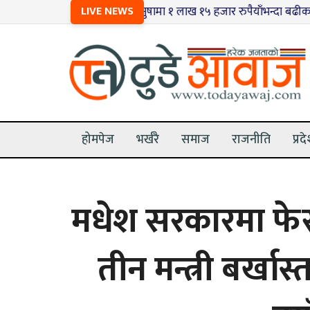
१
धनुषामा १ लाख १५ हजार रुपैयाँभन्दा बढीका भन्सार छलीका
LIVE NEWS
होमपेज
भर्खरै
समाज
राजनीति
प्रद
मधेश सरकारमा फे
तीन मन्त्री बर्खा