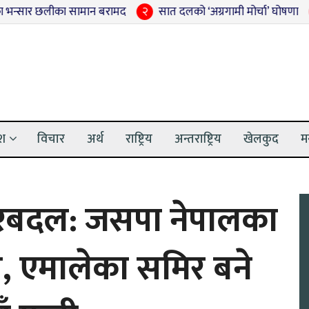
 सामान बरामद
२
सात दलको ‘अग्रगामी मोर्चा’ घोषणा
३
अदालतबाट स
ेश
विचार
अर्थ
राष्ट्रिय
अन्तराष्ट्रिय
खेलकुद
म
रबदल: जसपा नेपालका
स्त, एमालेका समिर बने