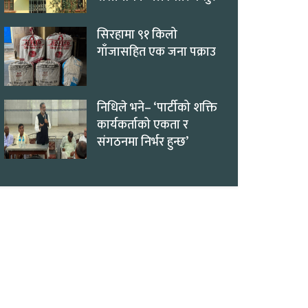
सिरहामा ९१ किलो
गाँजासहित एक जना पक्राउ
निधिले भने– ‘पार्टीको शक्ति
कार्यकर्ताको एकता र
संगठनमा निर्भर हुन्छ’