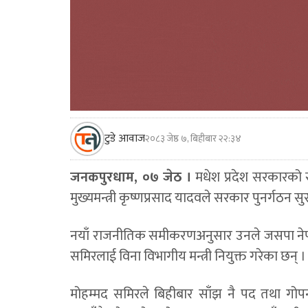
टुडे आवाज
२०८३ जेष्ठ ७, बिहीबार २२:३४
जनकपुरधाम, ०७ जेठ ।
मधेश प्रदेश सरकारको स
मुख्यमन्त्री कृष्णप्रसाद यादवले सरकार पुनर्गठन सु
नयाँ राजनीतिक समीकरणअनुसार उनले जसपा नेपालक
समिरलाई विना विभागीय मन्त्री नियुक्त गरेका छन् ।
मोहम्मद समिरले बिहीबार साँझ नै पद तथा ग