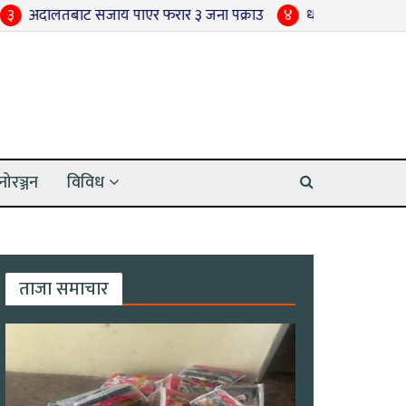
जाय पाएर फरार ३ जना पक्राउ
४
धान रोपाइँ अन्तिम चरणमा पुग्दा धन
नोरञ्जन
विविध
ताजा समाचार