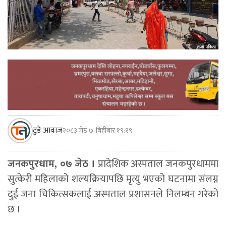
टुडे आवाज
२०८३ जेष्ठ ७, बिहीबार १९:१९
जनकपुरधाम, ०७ जेठ ।
प्रादेशिक अस्पताल जनकपुरधाममा
सुत्केरी महिलाको शल्यक्रियापछि मृत्यु भएको घटनामा संलग्न
दुई जना चिकित्सकलाई अस्पताल प्रशासनले निलम्बन गरेको
छ ।