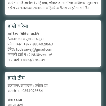
सम्प्रेषण गर्दै जानेछ । राष्ट्रियता, लोकतन्त्र, नागरिक अधिकार, सुशासन
र प्रेस स्वतन्त्रताका सवालमा कहिल्यै कसैसँग सम्झौता गर्ने छैन ।
हाम्रो बारेमा
आदिज्य मिडिया प्रा.लि
ठेगाना: जनकपुरधाम, धनुषा
फोन नम्बर: +977-9854028663
ईमेल:
todayawaj@gmail.com
कम्पनी दर्ता नं : २८९६८६/०७८–७९
म.प्र. दर्ता नं ००१३/०७८–७९
हाम्रो टीम
सञ्चालक/सम्पादक : ज्योति झा
सम्पर्क नं. : 9854028664
संवाददाता
बरूणा कर्ण