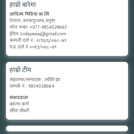
हाम्रो बारेमा
आदिज्य मिडिया प्रा.लि
ठेगाना: जनकपुरधाम, धनुषा
फोन नम्बर: +977-9854028663
ईमेल:
todayawaj@gmail.com
कम्पनी दर्ता नं : २८९६८६/०७८–७९
म.प्र. दर्ता नं ००१३/०७८–७९
हाम्रो टीम
सञ्चालक/सम्पादक : ज्योति झा
सम्पर्क नं. : 9854028664
संवाददाता
बरूणा कर्ण
सीमा चौधरी