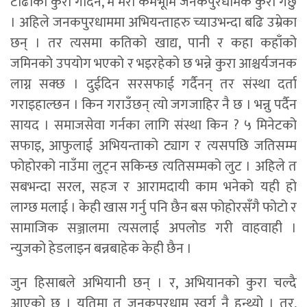
टाढाको कुरा गर्दिन, म मेरो कर्मभूमि जनकपुरधामकै कुरा गर्छु
। अहिले जनकपुरधाममा अभियन्ताहरु च्याउभन्दा बढि उम्रेका
छन् । तर त्यसमा कतिको खाद्य, पानी र कहा कहाँको
जमिनको उपयोग भएको र भइरहेको छ भन्ने कुरा आश्चर्यजनक
लाग्न सक्छ । दुईदिन सरसफाई गर्दैनन् तर संस्था दर्ता
गराइहाल्छन । किन गराउँछन् त्यो जगजाहिर नै छ । भन्नु पर्दैन
सायद । समाजसेवा गर्नका लागि संस्था किन ? ५ मिनेटको
सफाइ, आफुलाई अभियन्ताको ट्याग र त्यसपछि जतिसम्म
फोहोरको नाउँमा लुट्न सकिन्छ त्यतिसम्मको लुट । अहिले त
सबभन्दा सरल, सहज र आरामदायी काम भनेको यही हो
लाग्छ मलाई । केही खास गर्नु पनि छैन बस फोहोरसँगै फोटो र
सामाजिक सञ्जालमा त्यसलाई अपलोड गरी वाहवाही ।
न्युजको हेडलाइन बन्नबाहेक केही छैन ।
जुन हिसाबले अभियानी छन् । र, अभियानको कुरा चल्दै
आएको छ । यतिमा त जनकपुरधाम स्वर्ग नै हुन्थ्यो । तर,