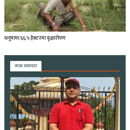
धनुषामा ६६.५ हेक्टरमा वृक्षारोपण
ताजा समाचार