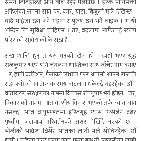
समय बितिहाल्छ अनि बाँच्ने रहर पलाउँछ । हरेक मानिसको
अहिलेको सपना राम्रो घर, कार, बाटो, बिजुली मात्रै देखिन्छ ।
यदि महिला छन् भने गहना र पुरुष छन भने बाइक । म यो
भन्दिन कि सुविधा चाहिएन । तर, बदलामा आफैंलाई खतम
पारेर त्यो सुविधाको के सुख ?
सुख शान्ति हुन् त बस मनको खेल हो । त्यही भएर बुद्ध
राजकुमार भएर पनि जंगलमा शान्तिका साथ बाँचेर नाम बनाए
। र, हामी कमिशन, पैसाको लोभमा परेर आफ्नो आउने सन्तति
र आफ्नो जीवन अन्धकारमय बादलमा धकेल्दै गइरहेका छौं ।
वातावरण संरक्षणको नाममा विकास रोक्नुपर्छ भने होइन । तर,
विकासको नाममा वातावरणीय विनाश भएको तर्फ ध्यान जान
नसक्दा आज वायुमण्डलमा हरितगृह ग्यास उत्सर्जन बढेर
पृथ्वीमा जलवायु परिवर्तनको असर देखिँदै गएको छ ।
भोलीको भविष्य बिर्सेर आजका लागी मात्रै सोचिरहेका छौं
हामी । पहिला एउटै घरमा सात पुस्ता बस्थ्यो, उब्जनीका लागी