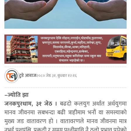
टुडे आवाज
२०८० जेष्ठ ३१, बुधबार १२:१६
–ज्योति झा
जनकपुरधाम, ३१ जेठ ।
बढदो कलयुग अर्थात अर्थयुगमा
मानव जीवनमा सबभन्दा बढी त्राहीमाम भनौं वा समस्याको
मुख्य जड वातावरण हो । वातावरणले मानव जीवनमा मात्र
नभई पशुपंक्षि, प्रकृती र समग्र पृथ्वीमाथि नै ठूलो प्रभाव पारेको