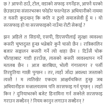
छ ? आफ्नो ठाउँ, टोल, वडाको सफाइ नगर्नेहरु, आफ्नै घरको
छेउछाउमा संसारभरका फोहोर फाल्नेहरु अभियानीको नाममा
त यसरी कुदन्छन् कि कति न ठूलो समाजसेवी हुँ म । यो
सरसफाइ हो या सरसफाइको नाउँमा रोटी सेकाई ?
झन अहिले त सिडयो, एसपी, डिएसपीलाई सुरक्षा व्यवस्था
कसरी चुष्तदुस्त हुन्छ भन्नेबारे कुनै चासो छैन । रात्रिकालिन
बजार सञ्चालन कसरी गर्ने त्यो थाहा छैन । दिउँसै चोक
चौराहाबाट गाडी हराउँछ, त्यसको कसरी व्यवस्थापन गर्ने
मतलब छैन । आज बारबिघा, भोली गंगासागर र पर्सी
तिरहुतिया गाछी पुग्छन । तर, त्यहाँ जाँदा अवस्था जस्ताको
त्यस्तै ! म त्यतिखेर एकदम आश्चर्यचकित हुन्छु जब
अभियानीहरु मन्त्रालयसम्म पनि सरसफाइ गर्न पुग्छन् । त्यहाँ
किन ? दुनियाभरको बजेट हिनामिना गर्न सक्नेले सरसफाइ
गराउन सक्दैनन् ? नियम कानुन लगाउन सक्दैनन् ?