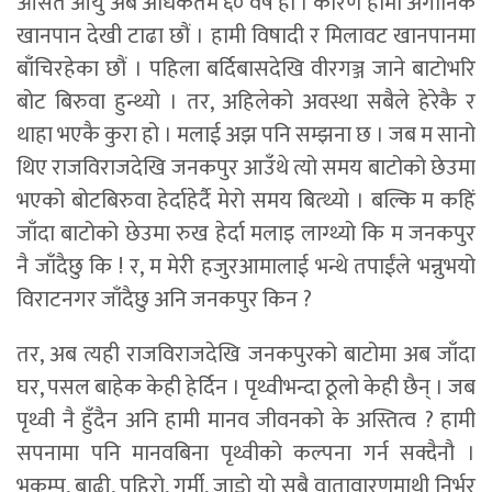
औसत आयु अब अधिकतम ६० वर्ष हो । कारण हामी अर्गानिक
खानपान देखी टाढा छौं । हामी विषादी र मिलावट खानपानमा
बाँचिरहेका छौं । पहिला बर्दिबासदेखि वीरगञ्ज जाने बाटोभरि
बोट बिरुवा हुन्थ्यो । तर, अहिलेको अवस्था सबैले हेरेकै र
थाहा भएकै कुरा हो । मलाई अझ पनि सम्झना छ । जब म सानो
थिए राजविराजदेखि जनकपुर आउँथे त्यो समय बाटोको छेउमा
भएको बोटबिरुवा हेर्दाहेर्दै मेरो समय बित्थ्यो । बल्कि म कहिं
जाँदा बाटोको छेउमा रुख हेर्दा मलाइ लाग्थ्यो कि म जनकपुर
नै जाँदैछु कि ! र, म मेरी हजुरआमालाई भन्थे तपाईंले भन्नुभयो
विराटनगर जाँदैछु अनि जनकपुर किन ?
तर, अब त्यही राजविराजदेखि जनकपुरको बाटोमा अब जाँदा
घर, पसल बाहेक केही हेर्दिन । पृथ्वीभन्दा ठूलो केही छैन् । जब
पृथ्वी नै हुँदैन अनि हामी मानव जीवनको के अस्तित्व ? हामी
सपनामा पनि मानवबिना पृथ्वीको कल्पना गर्न सक्दैनौ ।
भूकम्प, बाढी, पहिरो, गर्मी, जाडो यो सबै वातावारणमाथी निर्भर