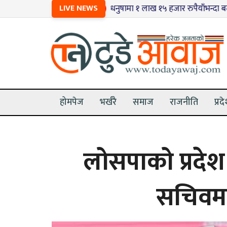
१
LIVE NEWS
धनुषामा १ लाख १५ हजार रुपैयाँभन्दा बढीका भन्स
होमपेज
भर्खरै
समाज
राजनीति
प्रद
लोसपाको प्रदेश
सचिवमा