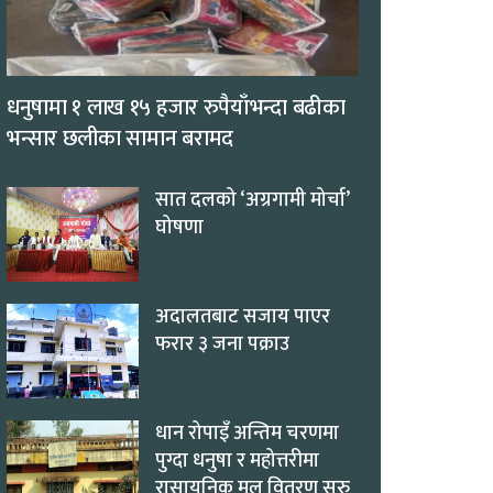
धनुषामा १ लाख १५ हजार रुपैयाँभन्दा बढीका
भन्सार छलीका सामान बरामद
सात दलको ‘अग्रगामी मोर्चा’
घोषणा
अदालतबाट सजाय पाएर
फरार ३ जना पक्राउ
धान रोपाइँ अन्तिम चरणमा
पुग्दा धनुषा र महोत्तरीमा
रासायनिक मल वितरण सुरु