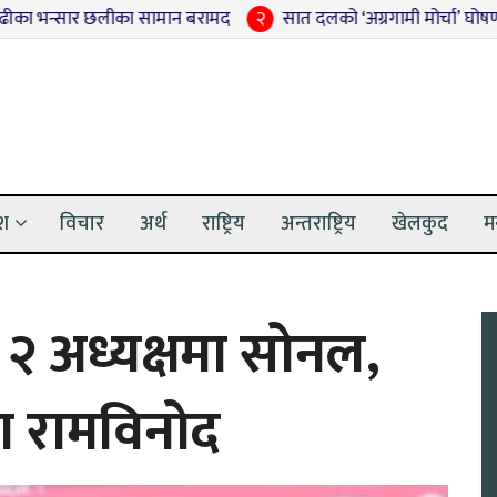
ार छलीका सामान बरामद
२
सात दलको ‘अग्रगामी मोर्चा’ घोषणा
३
अद
ेश
विचार
अर्थ
राष्ट्रिय
अन्तराष्ट्रिय
खेलकुद
म
 २ अध्यक्षमा सोनल,
 रामविनोद