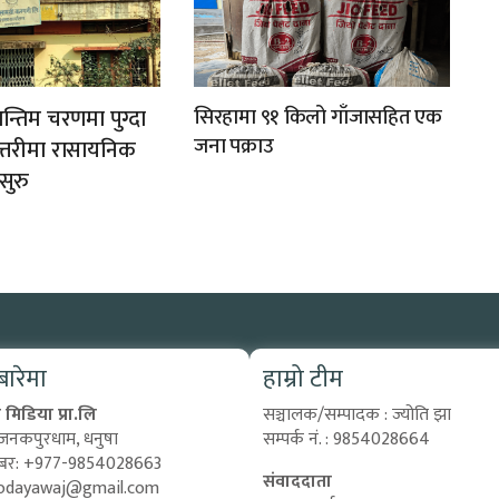
अन्तिम चरणमा पुग्दा
सिरहामा ९१ किलो गाँजासहित एक
जना पक्राउ
त्तरीमा रासायनिक
सुरु
 बारेमा
हाम्रो टीम
मिडिया प्रा.लि
सञ्चालक/सम्पादक : ज्योति झा
 जनकपुरधाम, धनुषा
सम्पर्क नं. : 9854028664
्बर: +977-9854028663
संवाददाता
odayawaj@gmail.com