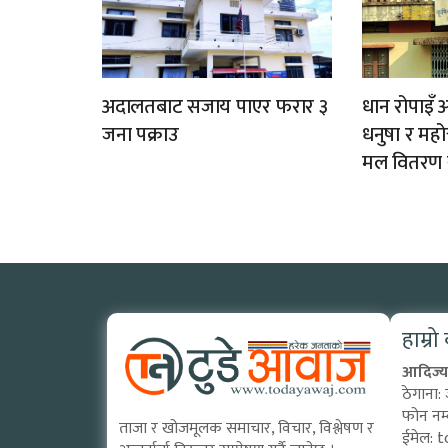
अदालतबाट सजाय पाएर फरार ३
धान रोपाइँ 
जना पक्राउ
धनुषा र महो
मल वितरण 
हाम्रो
आदिज्य 
ठेगाना:
फोन नम
ताजा र खोजमूलक समाचार, विचार, विश्लेषण र
ईमेल:
t