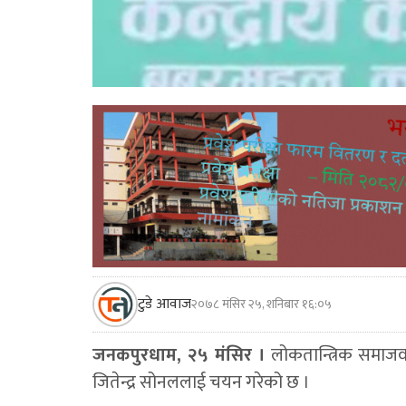
टुडे आवाज
२०७८ मंसिर २५, शनिबार १६:०५
जनकपुरधाम, २५ मंसिर ।
लोकतान्त्रिक समाजवादी
जितेन्द्र सोनललाई चयन गरेको छ ।