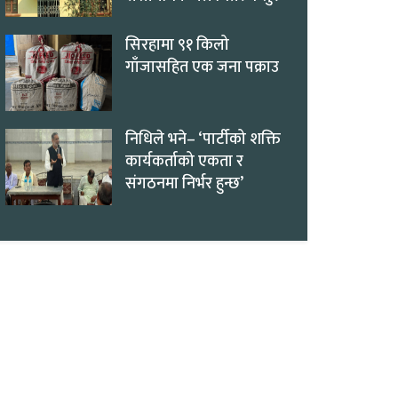
सिरहामा ९१ किलो
गाँजासहित एक जना पक्राउ
निधिले भने– ‘पार्टीको शक्ति
कार्यकर्ताको एकता र
संगठनमा निर्भर हुन्छ’