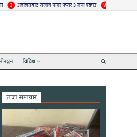
ालतबाट सजाय पाएर फरार ३ जना पक्राउ
४
धान रोपाइँ अन्तिम चरणमा प
नोरञ्जन
विविध
ताजा समाचार