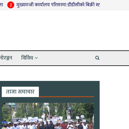
ख्यमन्त्री कार्यालय परिसरमा डीडीसीको बिक्री स्टल राखिँदै
४
धनुषामा ६६.
नोरञ्जन
विविध
ताजा समाचार