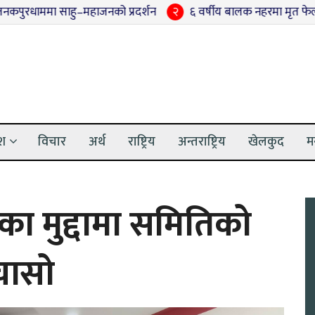
मा साहु–महाजनको प्रदर्शन
२
६ वर्षीय बालक नहरमा मृत फेला
३
मु
ेश
विचार
अर्थ
राष्ट्रिय
अन्तराष्ट्रिय
खेलकुद
म
ा मुद्दामा समितिको
चासो