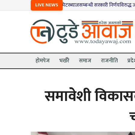
१
LIVE NEWS
मिटरब्याजसम्बन्धी सरकारी निर्णयविरुद्ध जनकपुरधाम
होमपेज
भर्खरै
समाज
राजनीति
प्रद
समावेशी विकासक