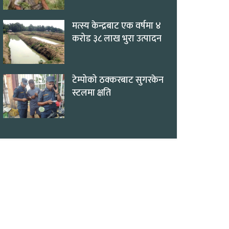
मत्स्य केन्द्रबाट एक वर्षमा ४
करोड ३८ लाख भुरा उत्पादन
टेम्पोको ठक्करबाट सुगरकेन
स्टलमा क्षति