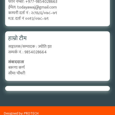
फोन नम्बर: +977-9854028663
ईमेल:
todayawaj@gmail.com
कम्पनी दर्ता नं : २८९६८६/०७८–७९
म.प्र. दर्ता नं ००१३/०७८–७९
हाम्रो टीम
सञ्चालक/सम्पादक : ज्योति झा
सम्पर्क नं. : 9854028664
संवाददाता
बरूणा कर्ण
सीमा चौधरी
Designed by:
PROTECH