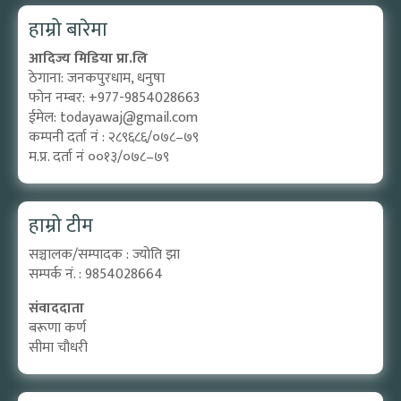
हाम्रो बारेमा
आदिज्य मिडिया प्रा.लि
ठेगाना: जनकपुरधाम, धनुषा
फोन नम्बर: +977-9854028663
ईमेल:
todayawaj@gmail.com
कम्पनी दर्ता नं : २८९६८६/०७८–७९
म.प्र. दर्ता नं ००१३/०७८–७९
हाम्रो टीम
सञ्चालक/सम्पादक : ज्योति झा
सम्पर्क नं. : 9854028664
संवाददाता
बरूणा कर्ण
सीमा चौधरी