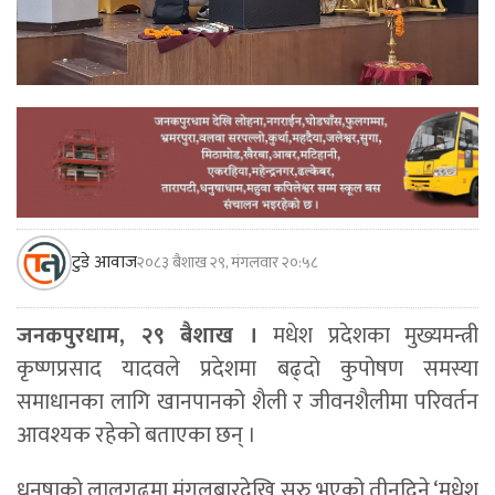
टुडे आवाज
२०८३ बैशाख २९, मंगलवार २०:५८
जनकपुरधाम, २९ बैशाख ।
मधेश प्रदेशका मुख्यमन्त्री
कृष्णप्रसाद यादवले प्रदेशमा बढ्दो कुपोषण समस्या
समाधानका लागि खानपानको शैली र जीवनशैलीमा परिवर्तन
आवश्यक रहेको बताएका छन् ।
धनुषाको लालगढमा मंगलबारदेखि सुरु भएको तीनदिने ‘मधेश