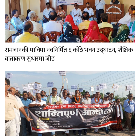
रामजानकी माविमा नवनिर्मित ६ कोठे भवन उद्घाटन, शैक्षिक
वातावरण सुधारमा जोड