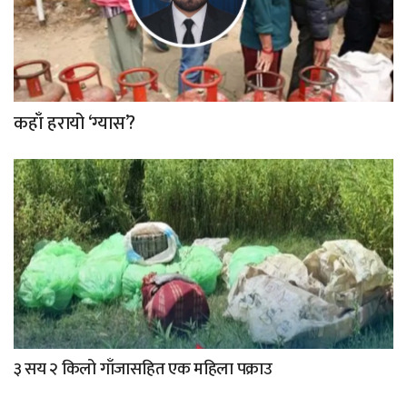
कहाँ हरायो ‘ग्यास’?
३ सय २ किलो गाँजासहित एक महिला पक्राउ