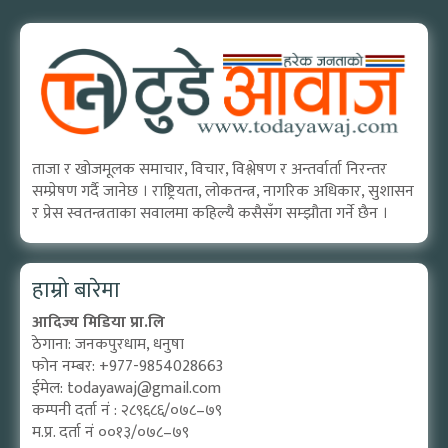
ताजा र खोजमूलक समाचार, विचार, विश्लेषण र अन्तर्वार्ता निरन्तर
सम्प्रेषण गर्दै जानेछ । राष्ट्रियता, लोकतन्त्र, नागरिक अधिकार, सुशासन
र प्रेस स्वतन्त्रताका सवालमा कहिल्यै कसैसँग सम्झौता गर्ने छैन ।
हाम्रो बारेमा
आदिज्य मिडिया प्रा.लि
ठेगाना: जनकपुरधाम, धनुषा
फोन नम्बर: +977-9854028663
ईमेल:
todayawaj@gmail.com
कम्पनी दर्ता नं : २८९६८६/०७८–७९
म.प्र. दर्ता नं ००१३/०७८–७९