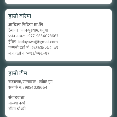
हाम्रो बारेमा
आदिज्य मिडिया प्रा.लि
ठेगाना: जनकपुरधाम, धनुषा
फोन नम्बर: +977-9854028663
ईमेल:
todayawaj@gmail.com
कम्पनी दर्ता नं : २८९६८६/०७८–७९
म.प्र. दर्ता नं ००१३/०७८–७९
हाम्रो टीम
सञ्चालक/सम्पादक : ज्योति झा
सम्पर्क नं. : 9854028664
संवाददाता
बरूणा कर्ण
सीमा चौधरी