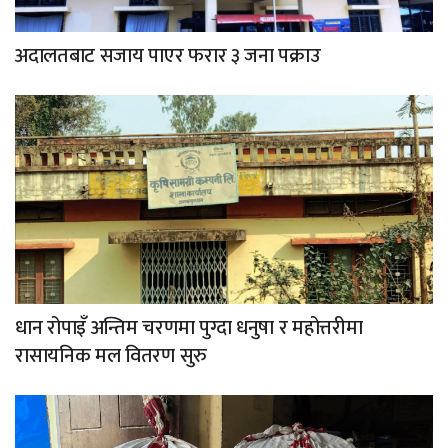
अदालतबाट सजाय पाएर फरार ३ जना पक्राउ
धान रोपाइँ अन्तिम चरणमा पुग्दा धनुषा र महोत्तरीमा
रासायनिक मल वितरण सुरु