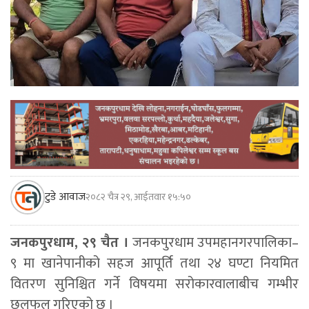
टुडे आवाज
२०८२ चैत्र २९, आईतवार १५:५०
जनकपुरधाम, २९ चैत ।
जनकपुरधाम उपमहानगरपालिका–
९ मा खानेपानीको सहज आपूर्ति तथा २४ घण्टा नियमित
वितरण सुनिश्चित गर्ने विषयमा सरोकारवालाबीच गम्भीर
छलफल गरिएको छ ।