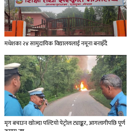
मधेशका २४ सामुदायिक विद्यालयलाई नमूना बनाइँदै
मृग बचाउन खोज्दा पल्टियो पेट्रोल ट्याङ्कर, आगलागीपछि पूर्ण