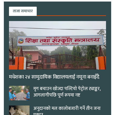
ताजा समाचार
मधेशका २४ सामुदायिक विद्यालयलाई नमूना बनाइँदै
मृग बचाउन खोज्दा पल्टियो पेट्रोल ट्याङ्कर,
आगलागीपछि पूर्ण रूपमा नष्ट
अनुदानको मल कालोबजारी गर्ने तीन जना