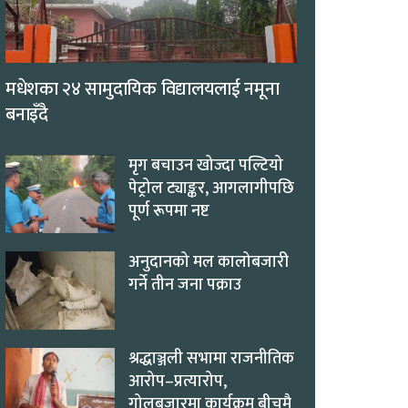
मधेशका २४ सामुदायिक विद्यालयलाई नमूना
बनाइँदै
मृग बचाउन खोज्दा पल्टियो
पेट्रोल ट्याङ्कर, आगलागीपछि
पूर्ण रूपमा नष्ट
अनुदानको मल कालोबजारी
गर्ने तीन जना पक्राउ
श्रद्धाञ्जली सभामा राजनीतिक
आरोप–प्रत्यारोप,
गोलबजारमा कार्यक्रम बीचमै