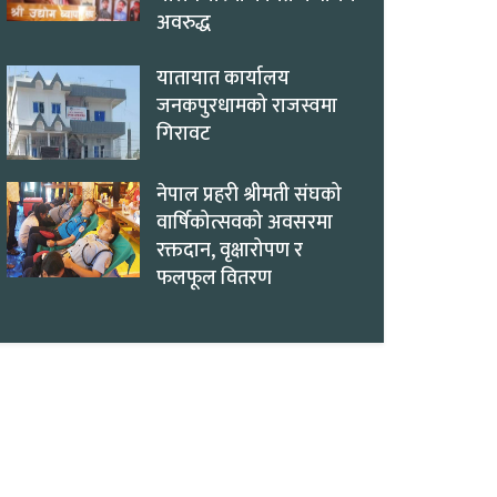
अवरुद्ध
यातायात कार्यालय
जनकपुरधामको राजस्वमा
गिरावट
नेपाल प्रहरी श्रीमती संघको
वार्षिकोत्सवको अवसरमा
रक्तदान, वृक्षारोपण र
फलफूल वितरण