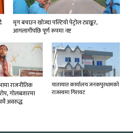
ै
मृग बचाउन खोज्दा पल्टियो पेट्रोल ट्याङ्कर,
आगलागीपछि पूर्ण रूपमा नष्ट
ी सभामा राजनीतिक
यातायात कार्यालय जनकपुरधामको
राजस्वमा गिरावट
यारोप, गोलबजारमा
चमै अवरुद्ध