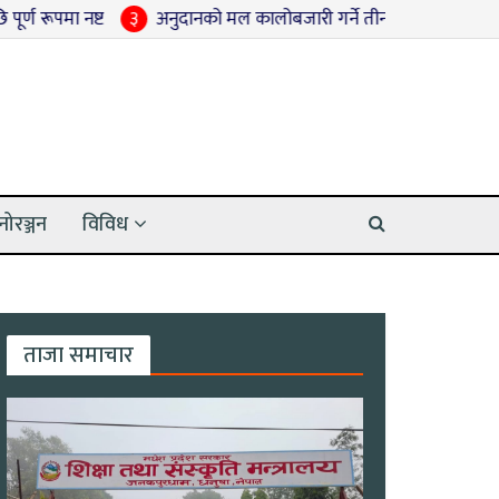
ट
३
अनुदानको मल कालोबजारी गर्ने तीन जना पक्राउ
४
श्रद्धाञ्जली
नोरञ्जन
विविध
ताजा समाचार