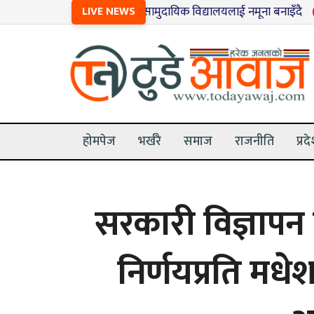
१
मधेशका २४ सामुदायिक विद्यालयलाई नमूना बनाइँदै
LIVE NEWS
२
मृग बचाउन ख
होमपेज
भर्खरै
समाज
राजनीति
प्रद
सरकारी विज्ञापन 
निर्णयप्रति मध