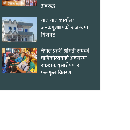
अवरुद्ध
यातायात कार्यालय
जनकपुरधामको राजस्वमा
गिरावट
नेपाल प्रहरी श्रीमती संघको
वार्षिकोत्सवको अवसरमा
रक्तदान, वृक्षारोपण र
फलफूल वितरण