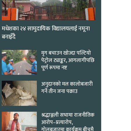
मधेशका २४ सामुदायिक विद्यालयलाई नमूना
बनाइँदै
मृग बचाउन खोज्दा पल्टियो
पेट्रोल ट्याङ्कर, आगलागीपछि
पूर्ण रूपमा नष्ट
अनुदानको मल कालोबजारी
गर्ने तीन जना पक्राउ
श्रद्धाञ्जली सभामा राजनीतिक
आरोप–प्रत्यारोप,
गोलबजारमा कार्यक्रम बीचमै