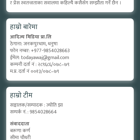
र प्रेस स्वतन्त्रताका सवालमा कहिल्यै कसैसँग सम्झौता गर्ने छैन ।
हाम्रो बारेमा
आदिज्य मिडिया प्रा.लि
ठेगाना: जनकपुरधाम, धनुषा
फोन नम्बर: +977-9854028663
ईमेल:
todayawaj@gmail.com
कम्पनी दर्ता नं : २८९६८६/०७८–७९
म.प्र. दर्ता नं ००१३/०७८–७९
हाम्रो टीम
सञ्चालक/सम्पादक : ज्योति झा
सम्पर्क नं. : 9854028664
संवाददाता
बरूणा कर्ण
सीमा चौधरी