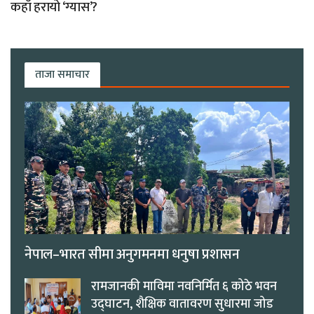
कहाँ हरायो ‘ग्यास’?
ताजा समाचार
नेपाल–भारत सीमा अनुगमनमा धनुषा प्रशासन
रामजानकी माविमा नवनिर्मित ६ कोठे भवन
उद्घाटन, शैक्षिक वातावरण सुधारमा जोड