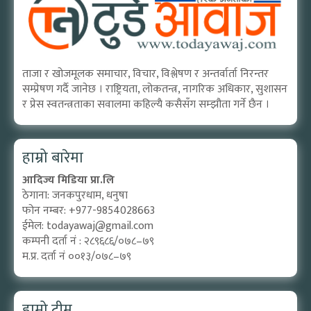
ताजा र खोजमूलक समाचार, विचार, विश्लेषण र अन्तर्वार्ता निरन्तर
सम्प्रेषण गर्दै जानेछ । राष्ट्रियता, लोकतन्त्र, नागरिक अधिकार, सुशासन
र प्रेस स्वतन्त्रताका सवालमा कहिल्यै कसैसँग सम्झौता गर्ने छैन ।
हाम्रो बारेमा
आदिज्य मिडिया प्रा.लि
ठेगाना: जनकपुरधाम, धनुषा
फोन नम्बर: +977-9854028663
ईमेल:
todayawaj@gmail.com
कम्पनी दर्ता नं : २८९६८६/०७८–७९
म.प्र. दर्ता नं ००१३/०७८–७९
हाम्रो टीम