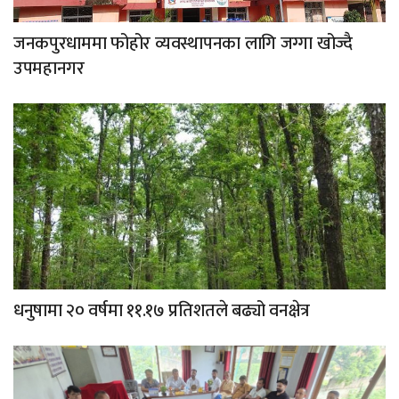
जनकपुरधाममा फोहोर व्यवस्थापनका लागि जग्गा खोज्दै
उपमहानगर
धनुषामा २० वर्षमा ११.१७ प्रतिशतले बढ्यो वनक्षेत्र