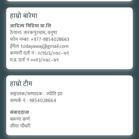
हाम्रो बारेमा
आदिज्य मिडिया प्रा.लि
ठेगाना: जनकपुरधाम, धनुषा
फोन नम्बर: +977-9854028663
ईमेल:
todayawaj@gmail.com
कम्पनी दर्ता नं : २८९६८६/०७८–७९
म.प्र. दर्ता नं ००१३/०७८–७९
हाम्रो टीम
सञ्चालक/सम्पादक : ज्योति झा
सम्पर्क नं. : 9854028664
संवाददाता
बरूणा कर्ण
सीमा चौधरी