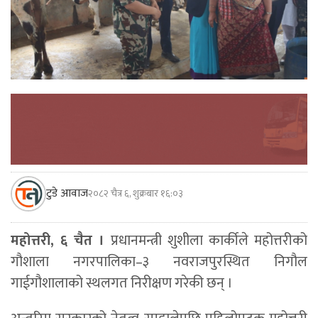
टुडे आवाज
२०८२ चैत्र ६, शुक्रबार १६:०३
महोत्तरी, ६ चैत ।
प्रधानमन्त्री शुशीला कार्कीले महोत्तरीको
गौशाला नगरपालिका–३ नवराजपुरस्थित निगौल
गाईगौशालाको स्थलगत निरीक्षण गरेकी छन् ।