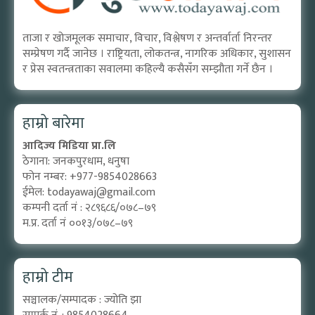
ताजा र खोजमूलक समाचार, विचार, विश्लेषण र अन्तर्वार्ता निरन्तर
सम्प्रेषण गर्दै जानेछ । राष्ट्रियता, लोकतन्त्र, नागरिक अधिकार, सुशासन
र प्रेस स्वतन्त्रताका सवालमा कहिल्यै कसैसँग सम्झौता गर्ने छैन ।
हाम्रो बारेमा
आदिज्य मिडिया प्रा.लि
ठेगाना: जनकपुरधाम, धनुषा
फोन नम्बर: +977-9854028663
ईमेल:
todayawaj@gmail.com
कम्पनी दर्ता नं : २८९६८६/०७८–७९
म.प्र. दर्ता नं ००१३/०७८–७९
हाम्रो टीम
सञ्चालक/सम्पादक : ज्योति झा