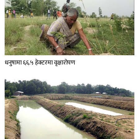
धनुषामा ६६.५ हेक्टरमा वृक्षारोपण