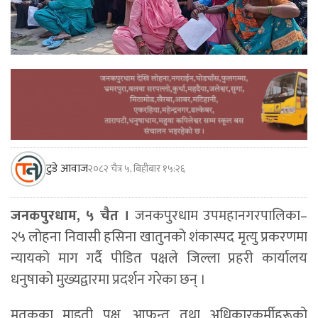
टुडे आवाज
२०८२ चैत्र ५, बिहीबार १५:२६
जनकपुरधाम, ५ चैत ।
जनकपुरधाम उपमहानगरपालिका–
२५ लोहना निवासी हसिना खातुनको शंकास्पद मृत्यु प्रकरणमा
न्यायको माग गर्दै पीडित पक्षले जिल्ला प्रहरी कार्यालय
धनुषाको मुख्यद्वारमा प्रदर्शन गरेका छन् ।
मृतकका माइती पक्ष, आफन्त तथा अधिकारकर्मीहरूको