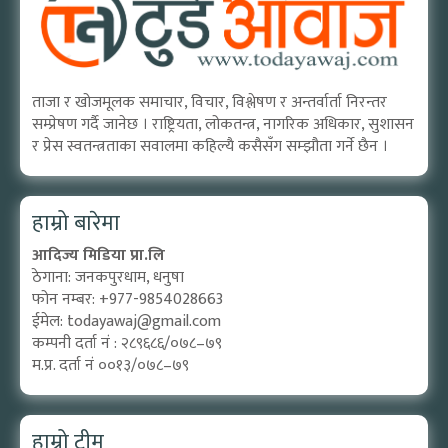
ताजा र खोजमूलक समाचार, विचार, विश्लेषण र अन्तर्वार्ता निरन्तर
सम्प्रेषण गर्दै जानेछ । राष्ट्रियता, लोकतन्त्र, नागरिक अधिकार, सुशासन
र प्रेस स्वतन्त्रताका सवालमा कहिल्यै कसैसँग सम्झौता गर्ने छैन ।
हाम्रो बारेमा
आदिज्य मिडिया प्रा.लि
ठेगाना: जनकपुरधाम, धनुषा
फोन नम्बर: +977-9854028663
ईमेल:
todayawaj@gmail.com
कम्पनी दर्ता नं : २८९६८६/०७८–७९
म.प्र. दर्ता नं ००१३/०७८–७९
हाम्रो टीम