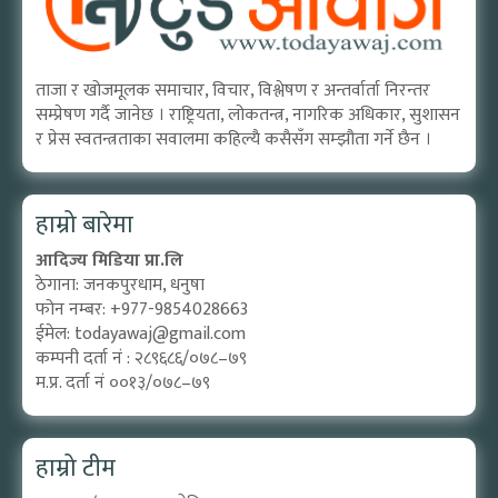
ताजा र खोजमूलक समाचार, विचार, विश्लेषण र अन्तर्वार्ता निरन्तर
सम्प्रेषण गर्दै जानेछ । राष्ट्रियता, लोकतन्त्र, नागरिक अधिकार, सुशासन
र प्रेस स्वतन्त्रताका सवालमा कहिल्यै कसैसँग सम्झौता गर्ने छैन ।
हाम्रो बारेमा
आदिज्य मिडिया प्रा.लि
ठेगाना: जनकपुरधाम, धनुषा
फोन नम्बर: +977-9854028663
ईमेल:
todayawaj@gmail.com
कम्पनी दर्ता नं : २८९६८६/०७८–७९
म.प्र. दर्ता नं ००१३/०७८–७९
हाम्रो टीम