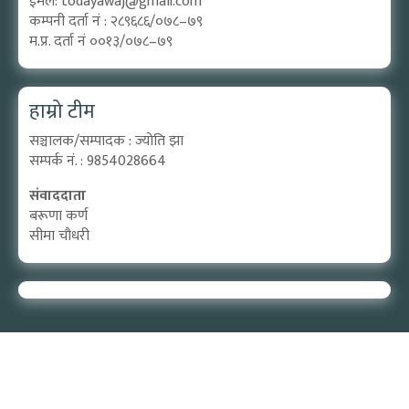
ईमेल:
todayawaj@gmail.com
कम्पनी दर्ता नं : २८९६८६/०७८–७९
म.प्र. दर्ता नं ००१३/०७८–७९
हाम्रो टीम
सञ्चालक/सम्पादक : ज्योति झा
सम्पर्क नं. : 9854028664
संवाददाता
बरूणा कर्ण
सीमा चौधरी
Designed by:
PROTECH
©2026 Aadijya Media Pvt. ltd | All Rights Reserved.