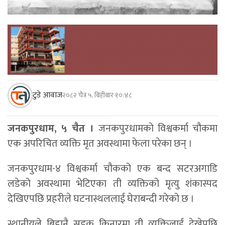
टुडे आवाज
२०८२ चैत्र ५, बिहीबार १०:४८
जनकपुरधाम, ५ चैत ।
जनकपुरधामको विश्वकर्मा चौकमा
एक अपरिचित व्यक्ति मृत अवस्थामा फेला परेका छन् ।
जनकपुरधाम-४ विश्वकर्मा चौकको एक बन्द सटरअगाडि
लडेको अवस्थामा भेटिएका ती व्यक्तिको मृत्यु शंकास्पद
देखिएपछि प्रहरीले घटनास्थललाई घेराबन्दी गरेको छ ।
स्थानीयले बिहानै सडक किनारमा ती व्यक्तिलाई देखेपछि