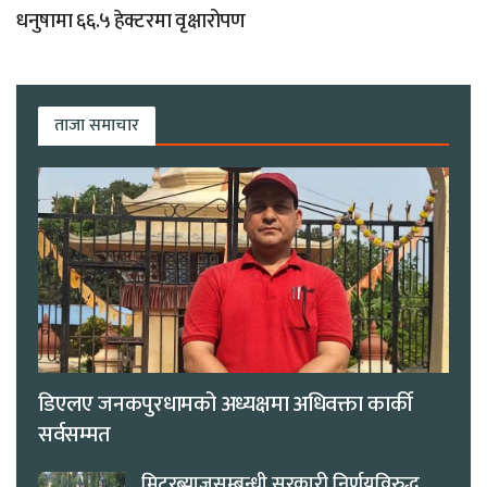
धनुषामा ६६.५ हेक्टरमा वृक्षारोपण
ताजा समाचार
डिएलए जनकपुरधामको अध्यक्षमा अधिवक्ता कार्की
सर्वसम्मत
मिटरब्याजसम्बन्धी सरकारी निर्णयविरुद्ध