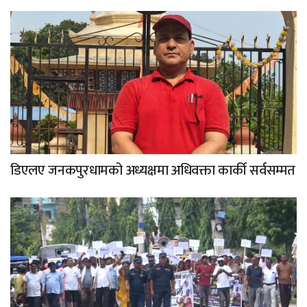
डिएलए जनकपुरधामको अध्यक्षमा अधिवक्ता कार्की सर्वसम्मत