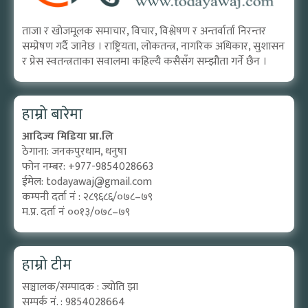
ताजा र खोजमूलक समाचार, विचार, विश्लेषण र अन्तर्वार्ता निरन्तर
सम्प्रेषण गर्दै जानेछ । राष्ट्रियता, लोकतन्त्र, नागरिक अधिकार, सुशासन
र प्रेस स्वतन्त्रताका सवालमा कहिल्यै कसैसँग सम्झौता गर्ने छैन ।
हाम्रो बारेमा
आदिज्य मिडिया प्रा.लि
ठेगाना: जनकपुरधाम, धनुषा
फोन नम्बर: +977-9854028663
ईमेल:
todayawaj@gmail.com
कम्पनी दर्ता नं : २८९६८६/०७८–७९
म.प्र. दर्ता नं ००१३/०७८–७९
हाम्रो टीम
सञ्चालक/सम्पादक : ज्योति झा
सम्पर्क नं. : 9854028664