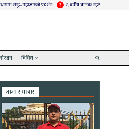
–महाजनको प्रदर्शन
३
६ वर्षीय बालक नहरमा मृत फेला
४
मुख्यमन्त
नोरञ्जन
विविध
ताजा समाचार