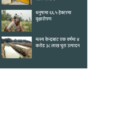
धनुषामा ६६.५ हेक्टरमा
वृक्षारोपण
मत्स्य केन्द्रबाट एक वर्षमा ४
करोड ३८ लाख भुरा उत्पादन