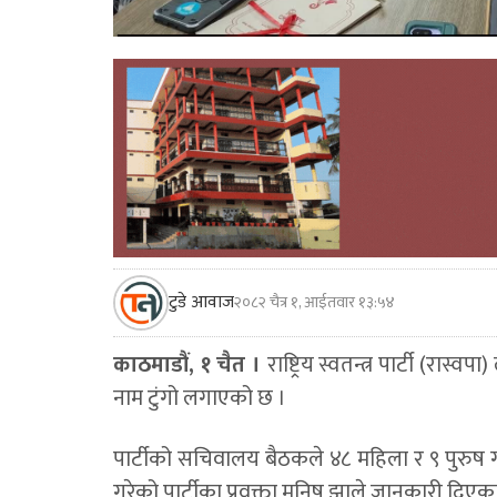
टुडे आवाज
२०८२ चैत्र १, आईतवार १३:५४
काठमाडौं, १ चैत ।
राष्ट्रिय स्वतन्त्र पार्टी (र
नाम टुंगो लगाएको छ ।
पार्टीको सचिवालय बैठकले ४८ महिला र ९ पुरुष
गरेको पार्टीका प्रवक्ता मनिष झाले जानकारी दिएका