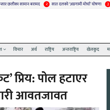
न बरामद
२
सात दलको ‘अग्रगामी मोर्चा’ घोषणा
३
अदालतबाट सजाय प
ेश
विचार
अर्थ
राष्ट्रिय
अन्तराष्ट्रिय
खेलकुद
म
कट’ प्रिय: पोल हटाएर
वारी आवतजावत