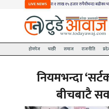
१
धनुषामा १ लाख १५ हजार रुपैयाँभन्दा बढीका भन्सार छलीका सामा
LIVE NEWS
होमपेज
भर्खरै
समाज
राजनीति
प्रद
नियमभन्दा ‘सर्ट
बीचबाटै स