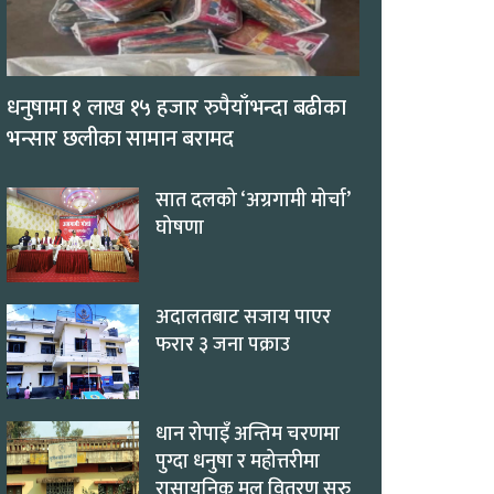
धनुषामा १ लाख १५ हजार रुपैयाँभन्दा बढीका
भन्सार छलीका सामान बरामद
सात दलको ‘अग्रगामी मोर्चा’
घोषणा
अदालतबाट सजाय पाएर
फरार ३ जना पक्राउ
धान रोपाइँ अन्तिम चरणमा
पुग्दा धनुषा र महोत्तरीमा
रासायनिक मल वितरण सुरु