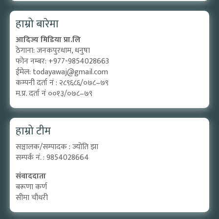
हाम्रो बारेमा
आदिज्य मिडिया प्रा.लि
ठेगाना: जनकपुरधाम, धनुषा
फोन नम्बर: +977-9854028663
ईमेल:
todayawaj@gmail.com
कम्पनी दर्ता नं : २८९६८६/०७८–७९
म.प्र. दर्ता नं ००१३/०७८–७९
हाम्रो टीम
सञ्चालक/सम्पादक : ज्योति झा
सम्पर्क नं. : 9854028664
संवाददाता
बरूणा कर्ण
सीमा चौधरी