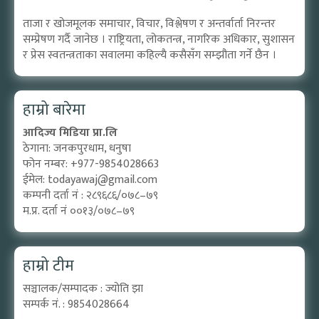
ताजा र खोजमूलक समाचार, विचार, विश्लेषण र अन्तर्वार्ता निरन्तर
सम्प्रेषण गर्दै जानेछ । राष्ट्रियता, लोकतन्त्र, नागरिक अधिकार, सुशासन
र प्रेस स्वतन्त्रताका सवालमा कहिल्यै कसैसँग सम्झौता गर्ने छैन ।
हाम्रो बारेमा
आदिज्य मिडिया प्रा.लि
ठेगाना: जनकपुरधाम, धनुषा
फोन नम्बर: +977-9854028663
ईमेल:
todayawaj@gmail.com
कम्पनी दर्ता नं : २८९६८६/०७८–७९
म.प्र. दर्ता नं ००१३/०७८–७९
हाम्रो टीम
सञ्चालक/सम्पादक : ज्योति झा
सम्पर्क नं. : 9854028664