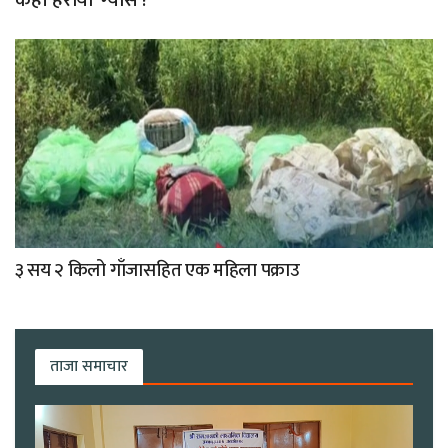
कहाँ हरायो ‘ग्यास’?
३ सय २ किलो गाँजासहित एक महिला पक्राउ
ताजा समाचार