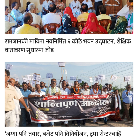
रामजानकी माविमा नवनिर्मित ६ कोठे भवन उद्घाटन, शैक्षिक
वातावरण सुधारमा जोड
‘जग्गा पनि तयार, बजेट पनि विनियोजन, ट्रमा सेन्टरचाहिँ