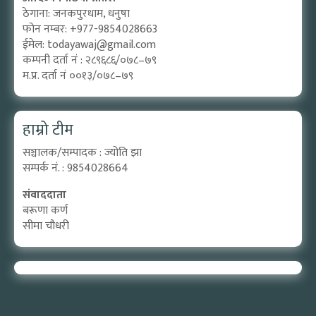
ठेगाना: जनकपुरधाम, धनुषा
फोन नम्बर: +977-9854028663
ईमेल:
todayawaj@gmail.com
कम्पनी दर्ता नं : २८९६८६/०७८–७९
म.प्र. दर्ता नं ००१३/०७८–७९
हाम्रो टीम
सञ्चालक/सम्पादक : ज्योति झा
सम्पर्क नं. : 9854028664
संवाददाता
बरूणा कर्ण
सीमा चौधरी