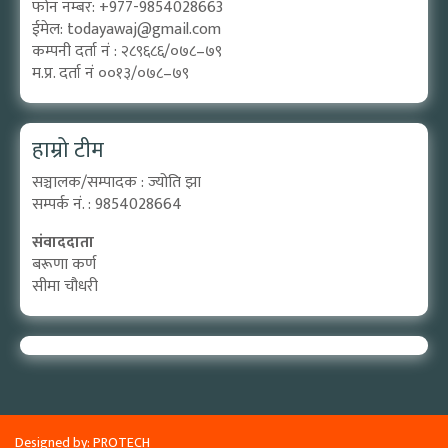
फोन नम्बर: +977-9854028663
ईमेल:
todayawaj@gmail.com
कम्पनी दर्ता नं : २८९६८६/०७८–७९
म.प्र. दर्ता नं ००१३/०७८–७९
हाम्रो टीम
सञ्चालक/सम्पादक : ज्योति झा
सम्पर्क नं. : 9854028664
संवाददाता
बरूणा कर्ण
सीमा चौधरी
Designed by:
PROTECH