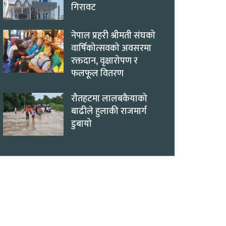
गिरावट
नेपाल प्रहरी श्रीमती संघको
वार्षिकोत्सवको अवसरमा
रक्तदान, वृक्षारोपण र
फलफूल वितरण
रौतहटमा लालबकैयाको
बाढीले हुलाकी राजमार्ग
डुबायो