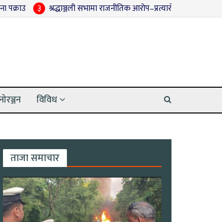
श्रद्धाञ्जली सभामा राजनीतिक आरोप–प्रत्यारोप, गोलबजारमा कार्यक्रम बीचमै अव
नोरञ्जन
विविध
ताजा समाचार