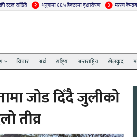
धनुषामा ६६.५ हेक्टरमा वृक्षारोपण
३
मत्स्य केन्द्रबाट एक वर्षमा ४ करो
ेश
विचार
अर्थ
राष्ट्रिय
अन्तराष्ट्रिय
खेलकुद
म
ामा जोड दिँदै जुलीको
लो तीव्र