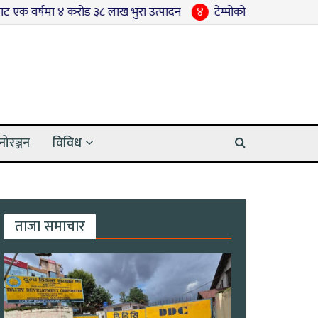
ड ३८ लाख भुरा उत्पादन
४
टेम्पोको ठक्करबाट सुगरकेन स्टलमा क्षति
५
नोरञ्जन
विविध
ताजा समाचार