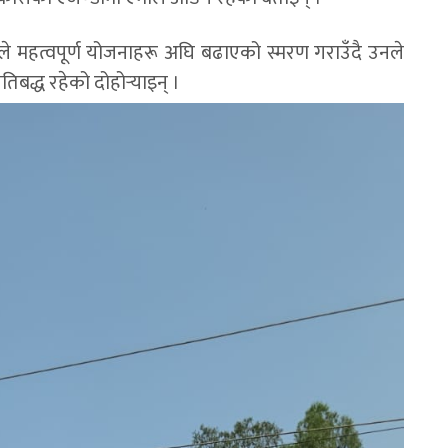
े महत्वपूर्ण योजनाहरू अघि बढाएको स्मरण गराउँदै उनले
िबद्ध रहेको दोहोर्‍याइन् ।