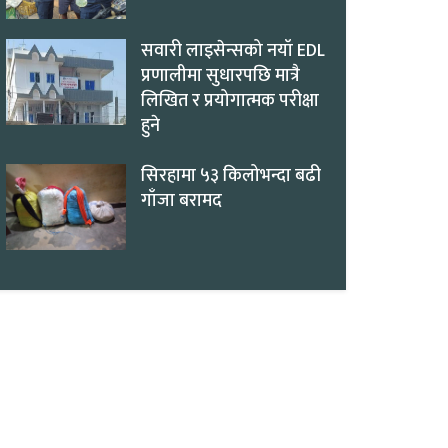
सवारी लाइसेन्सको नयाँ EDL
प्रणालीमा सुधारपछि मात्रै
लिखित र प्रयोगात्मक परीक्षा
हुने
सिरहामा ५३ किलोभन्दा बढी
गाँजा बरामद