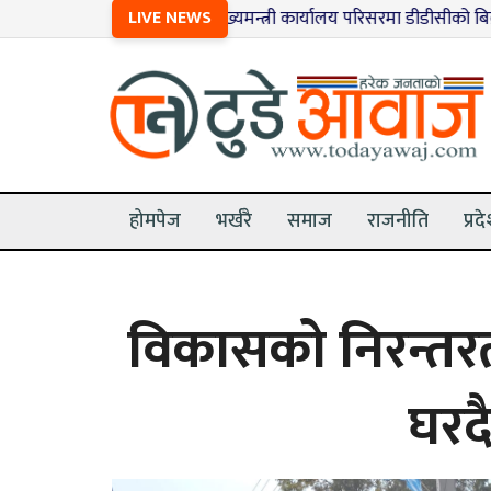
१
मुख्यमन्त्री कार्यालय परिसरमा डीडीसीको बिक्री स्टल राखिँदै
LIVE NEWS
२
होमपेज
भर्खरै
समाज
राजनीति
प्रद
विकासको निरन्तरत
घरदै