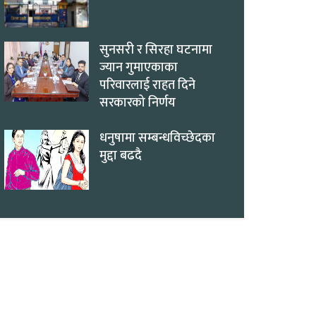
सुनसरी र सिरहा घटनामा
ज्यान गुमाएकाका
परिवारलाई राहत दिने
सरकारको निर्णय
धनुषामा सम्बन्धविच्छेदका
मुद्दा बढदै