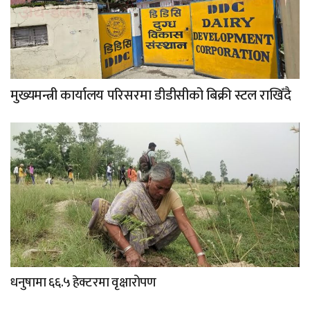
मुख्यमन्त्री कार्यालय परिसरमा डीडीसीको बिक्री स्टल राखिँदै
धनुषामा ६६.५ हेक्टरमा वृक्षारोपण