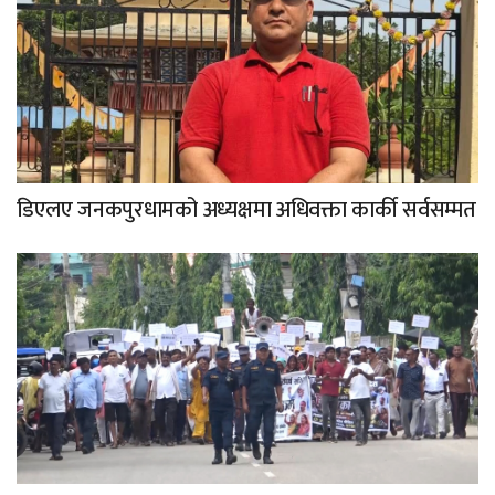
डिएलए जनकपुरधामको अध्यक्षमा अधिवक्ता कार्की सर्वसम्मत