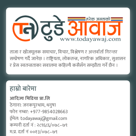
ताजा र खोजमूलक समाचार, विचार, विश्लेषण र अन्तर्वार्ता निरन्तर
सम्प्रेषण गर्दै जानेछ । राष्ट्रियता, लोकतन्त्र, नागरिक अधिकार, सुशासन
र प्रेस स्वतन्त्रताका सवालमा कहिल्यै कसैसँग सम्झौता गर्ने छैन ।
हाम्रो बारेमा
आदिज्य मिडिया प्रा.लि
ठेगाना: जनकपुरधाम, धनुषा
फोन नम्बर: +977-9854028663
ईमेल:
todayawaj@gmail.com
कम्पनी दर्ता नं : २८९६८६/०७८–७९
म.प्र. दर्ता नं ००१३/०७८–७९