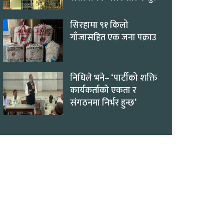
सिरहामा ९१ किलो
गाँजासहित एक जना पक्राउ
निधिले भने– ‘पार्टीको शक्ति
कार्यकर्ताको एकता र
संगठनमा निर्भर हुन्छ’