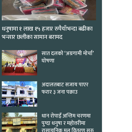
धनुषामा १ लाख १५ हजार रुपैयाँभन्दा बढीका
भन्सार छलीका सामान बरामद
सात दलको ‘अग्रगामी मोर्चा’
घोषणा
अदालतबाट सजाय पाएर
फरार ३ जना पक्राउ
धान रोपाइँ अन्तिम चरणमा
पुग्दा धनुषा र महोत्तरीमा
रासायनिक मल वितरण सुरु