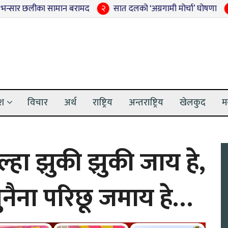
न बरामद
२
सात दलको ‘अग्रगामी मोर्चा’ घोषणा
३
अदालतबाट सजाय 
ेश
विचार
अर्थ
राष्ट्रिय
अन्तराष्ट्रिय
खेलकुद
म
ुल्हा झुकी झुकी जाय हे,
ुनैना परिछू जमाय हे…