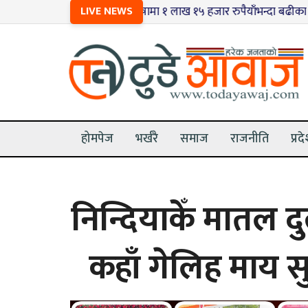
१
धनुषामा १ लाख १५ हजार रुपैयाँभन्दा बढीका भन्सार छलीका सामा
LIVE NEWS
होमपेज
भर्खरै
समाज
राजनीति
प्रद
निन्दियाकेँ मातल द
कहाँ गेलिह माय स