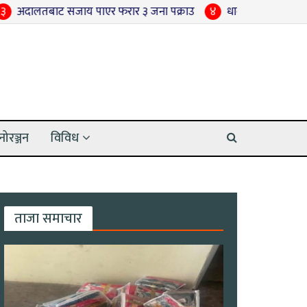
पाएर फरार ३ जना पक्राउ
४
धान रोपाइँ अन्तिम चरणमा पुग्दा धनुषा र
नोरञ्जन
विविध
ताजा समाचार