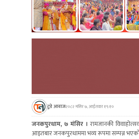
टुडे आवाज
२०८२ मंसिर ७, आईतवार १९:१०
जनकपुरधाम, ७ मंसिर ।
रामजानकी विवाहोत्सवअ
आइतबार जनकपुरधाममा भव्य रूपमा सम्पन्न भएक