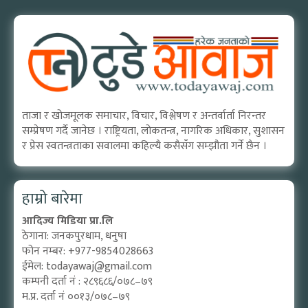
ताजा र खोजमूलक समाचार, विचार, विश्लेषण र अन्तर्वार्ता निरन्तर
सम्प्रेषण गर्दै जानेछ । राष्ट्रियता, लोकतन्त्र, नागरिक अधिकार, सुशासन
र प्रेस स्वतन्त्रताका सवालमा कहिल्यै कसैसँग सम्झौता गर्ने छैन ।
हाम्रो बारेमा
आदिज्य मिडिया प्रा.लि
ठेगाना: जनकपुरधाम, धनुषा
फोन नम्बर: +977-9854028663
ईमेल:
todayawaj@gmail.com
कम्पनी दर्ता नं : २८९६८६/०७८–७९
म.प्र. दर्ता नं ००१३/०७८–७९