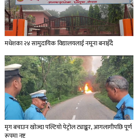
मधेशका २४ सामुदायिक विद्यालयलाई नमूना बनाइँदै
मृग बचाउन खोज्दा पल्टियो पेट्रोल ट्याङ्कर, आगलागीपछि पूर्ण
रूपमा नष्ट