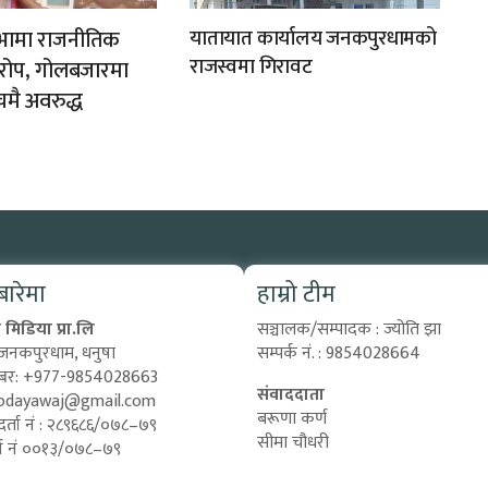
ी सभामा राजनीतिक
यातायात कार्यालय जनकपुरधामको
राजस्वमा गिरावट
यारोप, गोलबजारमा
चमै अवरुद्ध
 बारेमा
हाम्रो टीम
मिडिया प्रा.लि
सञ्चालक/सम्पादक : ज्योति झा
 जनकपुरधाम, धनुषा
सम्पर्क नं. : 9854028664
्बर: +977-9854028663
संवाददाता
odayawaj@gmail.com
बरूणा कर्ण
दर्ता नं : २८९६८६/०७८–७९
सीमा चौधरी
दर्ता नं ००१३/०७८–७९