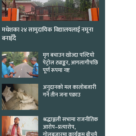
मधेशका २४ सामुदायिक विद्यालयलाई नमूना
बनाइँदै
मृग बचाउन खोज्दा पल्टियो
पेट्रोल ट्याङ्कर, आगलागीपछि
पूर्ण रूपमा नष्ट
अनुदानको मल कालोबजारी
गर्ने तीन जना पक्राउ
श्रद्धाञ्जली सभामा राजनीतिक
आरोप–प्रत्यारोप,
गोलबजारमा कार्यक्रम बीचमै