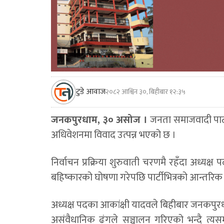
टुडे आवाज
२०८२ आश्विन ३०, बिहीबार १२:३५
जनकपुरधाम, ३० असोज ।
जनता समाजवादी पार्ट
अधिवेशनमा विवाद उत्पन्न भएको छ ।
निर्वाचन प्रक्रिया शुरुवाती चरणमै रहँदा अध्यक्ष
बहिष्कारको घोषणा गरेपछि पार्टीभित्रको आन्
अध्यक्ष पदका आकांक्षी यादवले बिहीबार जनकपुरधाम
असंवैधानिक ढंगले सञ्चालन गरिएको भन्दै त्य