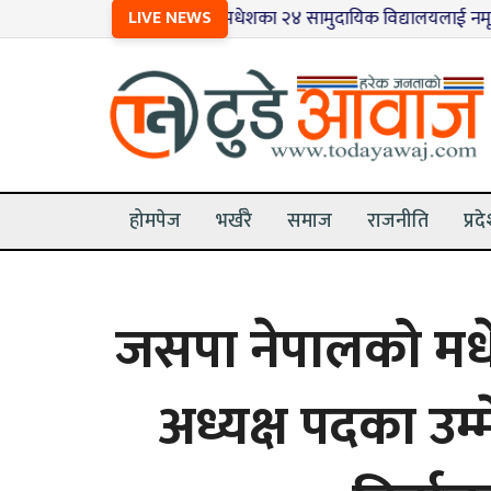
१
LIVE NEWS
मधेशका २४ सामुदायिक विद्यालयलाई नमूना बनाइँदै
होमपेज
भर्खरै
समाज
राजनीति
प्रद
जसपा नेपालको मध
अध्यक्ष पदका उम्म