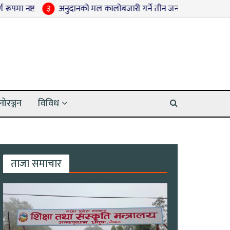
३
अनुदानको मल कालोबजारी गर्ने तीन जना पक्राउ
४
श्रद्धाञ्जली स
नोरञ्जन
विविध
ताजा समाचार