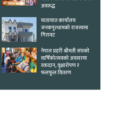
अवरुद्ध
यातायात कार्यालय
जनकपुरधामको राजस्वमा
गिरावट
नेपाल प्रहरी श्रीमती संघको
वार्षिकोत्सवको अवसरमा
रक्तदान, वृक्षारोपण र
फलफूल वितरण