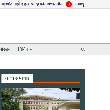
अझै ५ हजारभन्दा बढी विचाराधीन
३
जनकपुरधाममा फोहोर व्यवस्थापनका ल
नोरञ्जन
विविध
ताजा समाचार