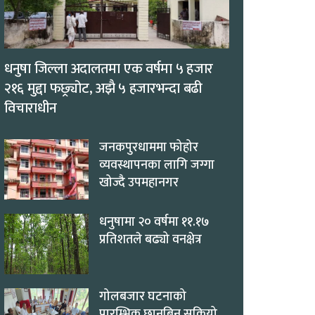
धनुषा जिल्ला अदालतमा एक वर्षमा ५ हजार
२१६ मुद्दा फछ्र्योट, अझै ५ हजारभन्दा बढी
विचाराधीन
जनकपुरधाममा फोहोर
व्यवस्थापनका लागि जग्गा
खोज्दै उपमहानगर
धनुषामा २० वर्षमा ११.१७
प्रतिशतले बढ्यो वनक्षेत्र
गोलबजार घटनाको
प्रारम्भिक छानबिन सकियो,