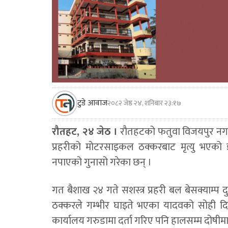
टुडे आवाज
२०८२ जेष्ठ २४, शनिबार २३:१७
रौतहट, २४ जेठ ।
रौतहटको फतुवा विजयपुर नगरप
प्रहरीको मोटरसाइकल ठक्करबाट मृत्यु भएको झ
नपाएको गुनासो गरेका छन् ।
गत बैशाख २४ गते सशस्त्र प्रहरी बल बेसक्याम्
ठक्करले गम्भीर घाइते भएका यादवको सोही दिन
कार्यालय गरुडामा दर्ता गरिए पनि हालसम्म दोषीमा