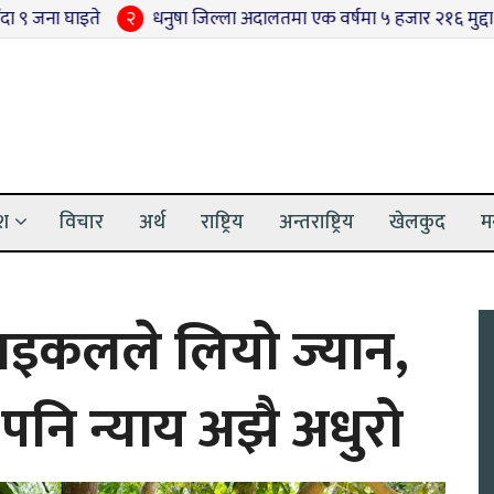
इते
२
धनुषा जिल्ला अदालतमा एक वर्षमा ५ हजार २१६ मुद्दा फछ्र्योट, 
ेश
विचार
अर्थ
राष्ट्रिय
अन्तराष्ट्रिय
खेलकुद
म
ाइकलले लियो ज्यान,
 पनि न्याय अझै अधुरो