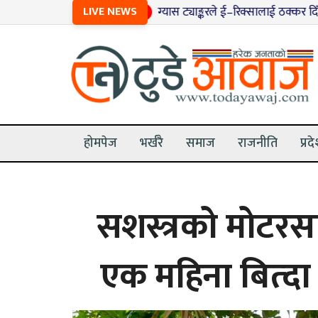
LIVE NEWS
१
ग्यास ट्याङ्करले ई–रिक्सालाई ठक्कर दिँदा ९ जना घा
होमपेज
भर्खरै
समाज
राजनीति
प्रद
सशस्त्रको मोटरस
एक महिना बित्दा