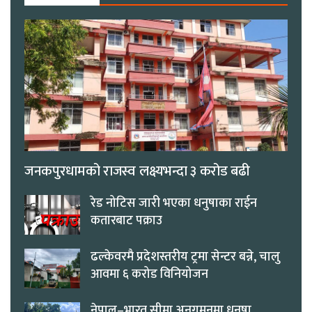
जनकपुरधामको राजस्व लक्ष्यभन्दा ३ करोड बढी
रेड नोटिस जारी भएका धनुषाका राईन
कतारबाट पक्राउ
ढल्केवरमै प्रदेशस्तरीय ट्रमा सेन्टर बन्ने, चालु
आवमा ६ करोड विनियोजन
नेपाल–भारत सीमा अनुगमनमा धनुषा