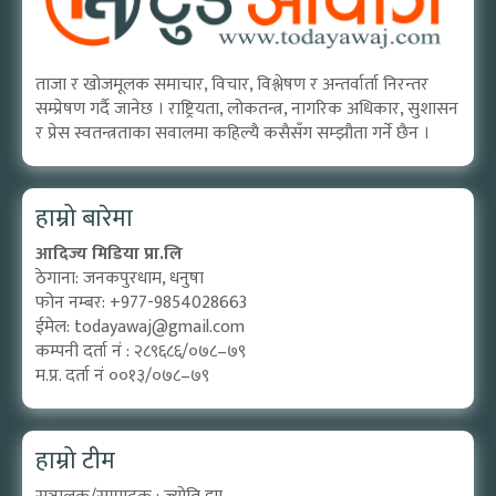
ताजा र खोजमूलक समाचार, विचार, विश्लेषण र अन्तर्वार्ता निरन्तर
सम्प्रेषण गर्दै जानेछ । राष्ट्रियता, लोकतन्त्र, नागरिक अधिकार, सुशासन
र प्रेस स्वतन्त्रताका सवालमा कहिल्यै कसैसँग सम्झौता गर्ने छैन ।
हाम्रो बारेमा
आदिज्य मिडिया प्रा.लि
ठेगाना: जनकपुरधाम, धनुषा
फोन नम्बर: +977-9854028663
ईमेल:
todayawaj@gmail.com
कम्पनी दर्ता नं : २८९६८६/०७८–७९
म.प्र. दर्ता नं ००१३/०७८–७९
हाम्रो टीम