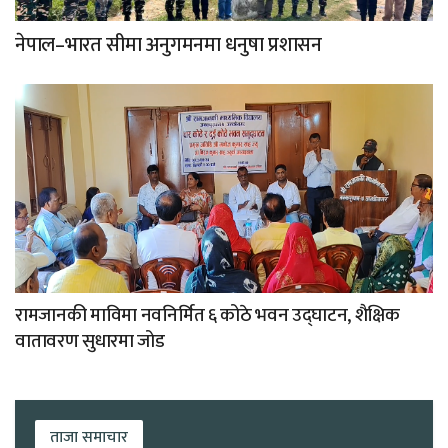
नेपाल–भारत सीमा अनुगमनमा धनुषा प्रशासन
रामजानकी माविमा नवनिर्मित ६ कोठे भवन उद्घाटन, शैक्षिक
वातावरण सुधारमा जोड
ताजा समाचार