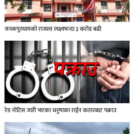
जनकपुरधामको राजस्व लक्ष्यभन्दा ३ करोड बढी
रेड नोटिस जारी भएका धनुषाका राईन कतारबाट पक्राउ